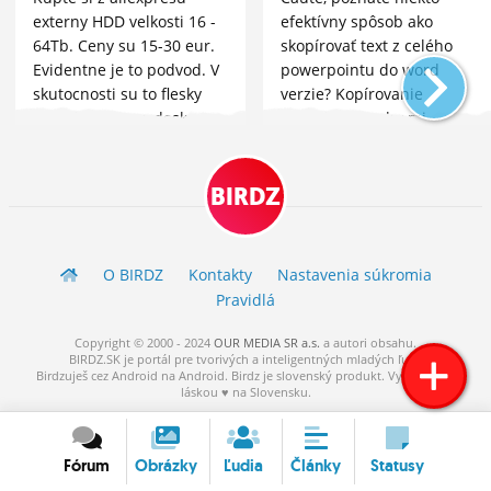
externy HDD velkosti 16 -
efektívny spôsob ako
64Tb. Ceny su 15-30 eur.
skopírovať text z celého
Evidentne je to podvod. V
powerpointu do word
skutocnosti su to flesky
verzie? Kopírovanie
napajkovane na dosku a v
každého okna by mi
programe prepisana
zabralo riadne veľa času :/
kapacita. Ked vam to
pride otestujte ho, zaplnte
BIRDZ
ho.
O BIRDZ
Kontakty
Nastavenia súkromia
Pravidlá
Copyright © 2000 - 2024
OUR MEDIA SR a.s.
a
autori
obsahu.
BIRDZ.SK je portál pre tvorivých a inteligentných mladých ľudí.
Birdzuješ cez Android na Android. Birdz je slovenský produkt. Vytvorené s
láskou ♥ na Slovensku.
Fórum
Obrázky
Ľudia
Články
Statusy