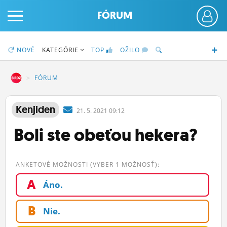
FÓRUM
NOVÉ
KATEGÓRIE
TOP
OŽILO
DZ
FÓRUM
PRIHLÁS SA
Kenjiden
21.
5.
2021 09:12
Boli ste obeťou hekera?
ČINŽIAK
FÓRUM
ANKETOVÉ MOŽNOSTI (VYBER 1 MOŽNOSŤ):
STATUSY
A
Áno.
BLOGY
B
Nie.
OBRÁZKY