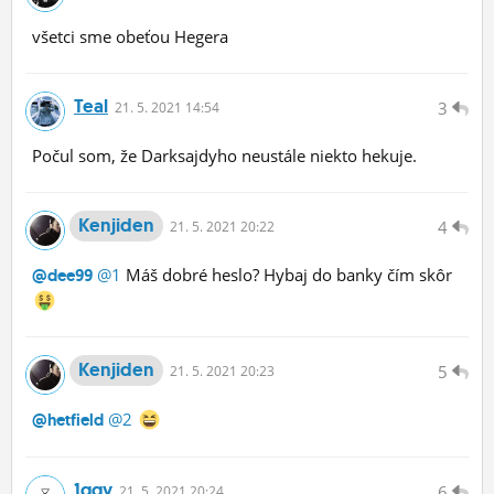
všetci sme obeťou Hegera
Teal
3
21.
5.
2021 14:54
Počul som, že Darksajdyho neustále niekto hekuje.
Kenjiden
4
21.
5.
2021 20:22
@1
Máš dobré heslo? Hybaj do banky čím skôr
@dee99
Kenjiden
5
21.
5.
2021 20:23
@2
@hetfield
1ggy
6
21.
5.
2021 20:24