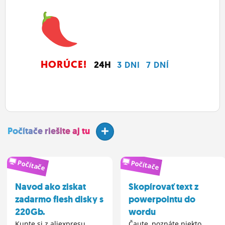
HORÚCE!
24H
3 DNI
7 DNÍ
Počítače riešite aj tu
Počítače
Počítače
Navod ako ziskat
Skopírovať text z
zadarmo flesh disky s
powerpointu do
220Gb.
wordu
Kupte si z aliexpresu
Čaute, poznáte niekto