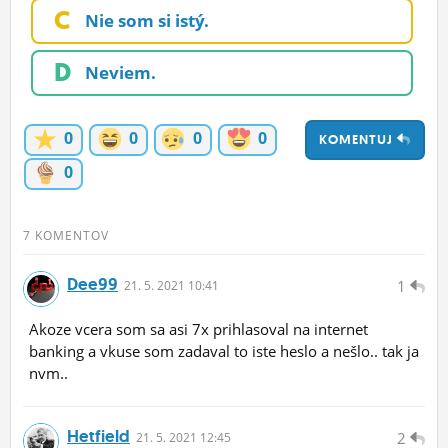
C
Nie som si istý.
ĽUDIA
MÔJ PROFIL
D
Neviem.
NASTAVENIA
0
0
0
0
KOMENTUJ
ROLETA
0
7 KOMENTOV
Dee99
1
21.
5.
2021 10:41
Akoze vcera som sa asi 7x prihlasoval na internet
banking a vkuse som zadaval to iste heslo a nešlo.. tak ja
nvm..
Hetfield
2
21.
5.
2021 12:45