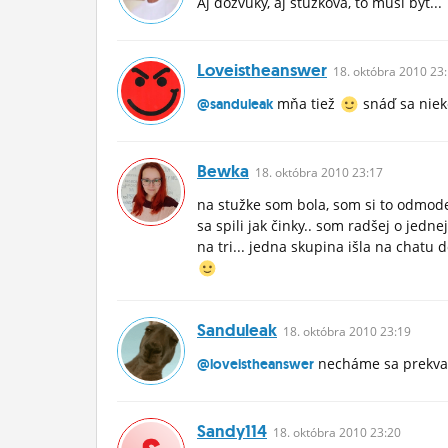
Aj dozvuky, aj stužková, to musí byť...
Loveistheanswer
18.
októbra
2010 23:
mňa tiež
snáď sa niek
@sanduleak
Bewka
18.
októbra
2010 23:17
na stužke som bola, som si to odmoder
sa spili jak činky.. som radšej o jedne
na tri... jedna skupina išla na chatu
Sanduleak
18.
októbra
2010 23:19
necháme sa prekva
@loveistheanswer
Sandy114
18.
októbra
2010 23:20