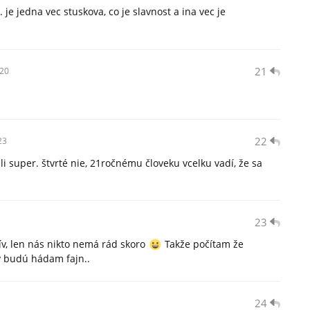
je jedna vec stuskova, co je slavnost a ina vec je
21
20
22
23
li super. štvrté nie, 21ročnému človeku vcelku vadí, že sa
23
v, len nás nikto nemá rád skoro
Takže počítam že
y budú hádam fajn..
24