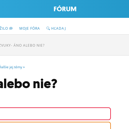
FÓRUM
ŽILO
MOJE FÓRA
HĽADAJ
VUKY- ÁNO ALEBO NIE?
Ďalšie
jej
témy
»
alebo nie?