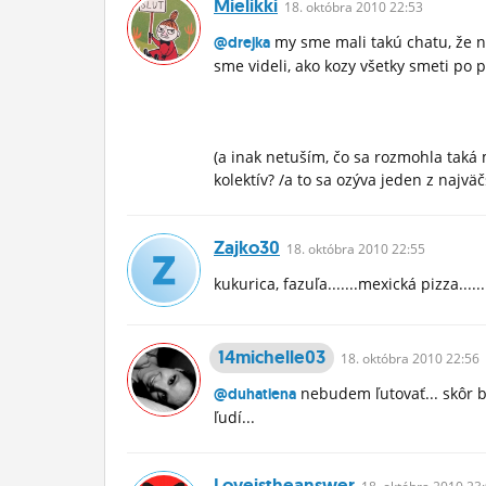
Mielikki
18.
októbra
2010 22:53
my sme mali takú chatu, že ná
@drejka
sme videli, ako kozy všetky smeti po 
(a inak netuším, čo sa rozmohla taká 
kolektív? /a to sa ozýva jeden z najv
Zajko30
18.
októbra
2010 22:55
kukurica, fazuľa.......mexická pizza.........
14michelle03
18.
októbra
2010 22:56
nebudem ľutovať... skôr 
@duhatiena
ľudí...
Loveistheanswer