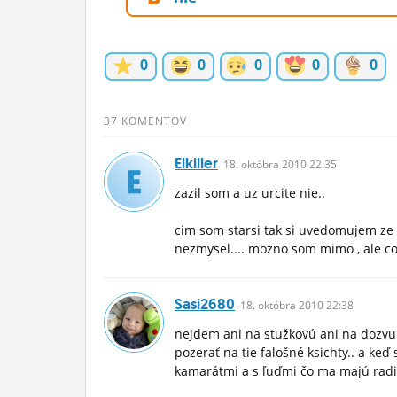
ĽUDIA
MÔJ PROFIL
0
0
0
0
0
NASTAVENIA
37 KOMENTOV
ROLETA
Elkiller
18.
októbra
2010 22:35
zazil som a uz urcite nie..
cim som starsi tak si uvedomujem ze c
nezmysel.... mozno som mimo , ale c
Sasi2680
18.
októbra
2010 22:38
nejdem ani na stužkovú ani na dozvu
pozerať na tie falošné ksichty.. a keď
kamarátmi a s ľuďmi čo ma majú rad