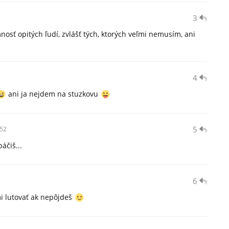
3
sť opitých ľudí, zvlášť tých, ktorých veľmi nemusím, ani
4
ani ja nejdem na stuzkovu
5
52
áčiš...
6
i lutovať ak nepôjdeš