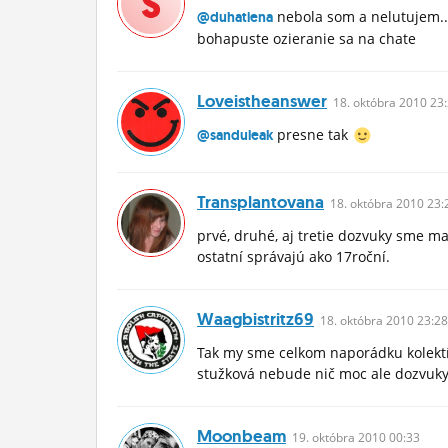
nebola som a nelutujem... 
@duhatiena
bohapuste ozieranie sa na chate
Loveistheanswer
18.
októbra
2010 23:
presne tak
@sanduleak
Transplantovana
18.
októbra
2010 23:
prvé, druhé, aj tretie dozvuky sme ma
ostatní správajú ako 17roční.
Waagbistritz69
18.
októbra
2010 23:28
Tak my sme celkom naporádku kolektí
stužková nebude nič moc ale dozvuk
Moonbeam
19.
októbra
2010 00:33