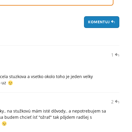
KOMENTUJ
1
ela stuzkova a vsetko okolo toho je jeden velky
o uz
2
ky.. na stužkovú mám isté dôvody.. a nepotrebujem sa
 sa budem chcieť ísť "ožrať" tak pôjdem radšej s
i