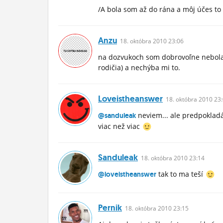
/A bola som až do rána a môj účes to 
Anzu
18.
októbra
2010 23:06
na dozvukoch som dobrovoľne nebola (
rodičia) a nechýba mi to.
Loveistheanswer
18.
októbra
2010 23:
neviem... ale predpoklad
@sanduleak
viac než viac
Sanduleak
18.
októbra
2010 23:14
tak to ma teší
@loveistheanswer
Pernik
18.
októbra
2010 23:15