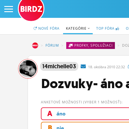
BIRDZ
NOVÉ
FÓRA
KATEGÓRIE
TOP
FÓRA
O
BIRDZ
FÓRUM
PROFKY, SPOLUŽIACI
DOZ
PRIHLÁS SA
14michelle03
18.
októbra
2010 22:32
ČINŽIAK
Dozvuky- áno 
FÓRUM
STATUSY
ANKETOVÉ MOŽNOSTI (VYBER 1 MOŽNOSŤ):
A
BLOGY
áno
OBRÁZKY
B
nie