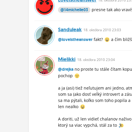
18.
októbra
2010 23:
presne tak ako vrav
@14michelle03
Sanduleak
18.
októbra
2010 23:03
fakt?
a čím bližš
@loveistheanswer
Mielikki
18.
októbra
2010 23:04
no proste tu stále čítam kop
@drejka
pochop
a ja (asi) tiež neľutujem ani jedno, a
som sa (ako dosť veĺký introvert a zás
sa ma pýtali, koľko som toho popila a
len nealko
A doriti, už len vidieť chalanov naživ
ktorý sa viac vypchá, stál za to