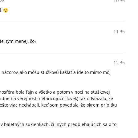
10
00
íš
11
ie, tým menej, čo?
12
u názorov, ako môžu stužkovú kašľať a ide to mimo môj
tmosféra bola fajn a všetko a potom v noci na stužkovej
adne na verejnosti netancujúci človek) tak odviazala, že
 ešte viac nechápali, keď som povedala, že okrem prípitku
o v baletných sukienkach, či iných predbiehajúcich sa o to,