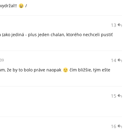
vydržal!!
/
13
ako jediná - plus jeden chalan, ktorého nechceli pustiť
14
09
ám, že by to bolo práve naopak
čím bližšie, tým ešte
15
16