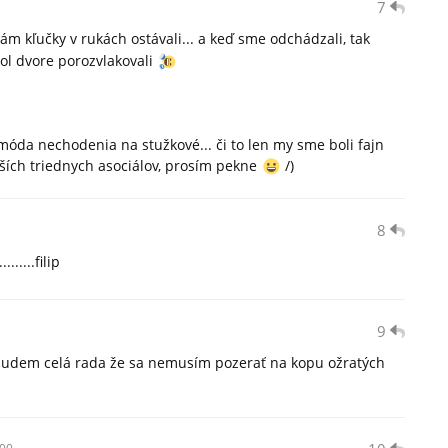
7
m kľučky v rukách ostávali... a keď sme odchádzali, tak
pol dvore porozvlakovali
móda nechodenia na stužkové... či to len my sme boli fajn
äčších triednych asociálov, prosím pekne
/)
8
......filip
9
budem celá rada že sa nemusím pozerať na kopu ožratých