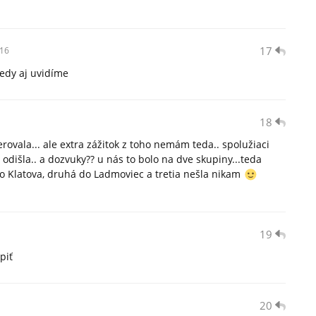
17
16
edy aj uvidíme
18
ovala... ale extra zážitok z toho nemám teda.. spolužiaci
j odišla.. a dozvuky?? u nás to bolo na dve skupiny...teda
 do Klatova, druhá do Ladmoviec a tretia nešla nikam
19
piť
20