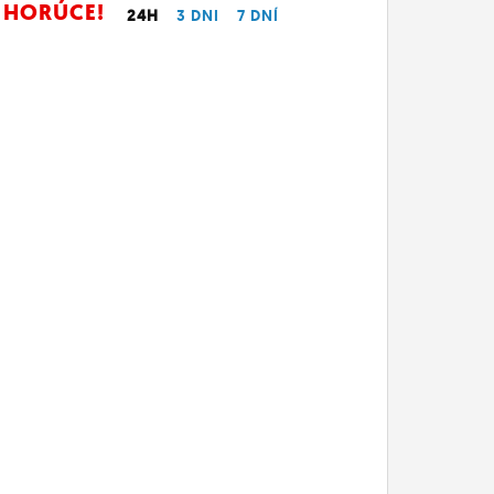
HORÚCE!
24H
3 DNI
7 DNÍ