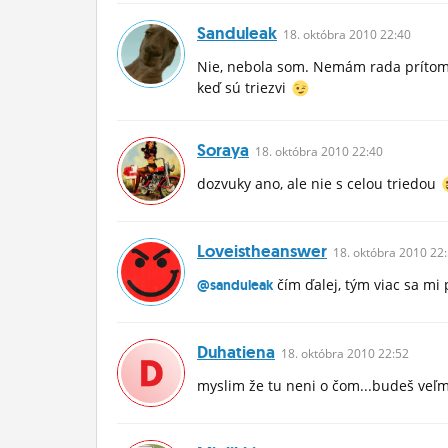
Sanduleak
18.
októbra
2010 22:40
Nie, nebola som. Nemám rada prítomno
keď sú triezvi
Soraya
18.
októbra
2010 22:40
dozvuky ano, ale nie s celou triedou
Loveistheanswer
18.
októbra
2010 22:
čím ďalej, tým viac sa mi p
@sanduleak
Duhatiena
18.
októbra
2010 22:52
myslim že tu neni o čom...budeš veľm