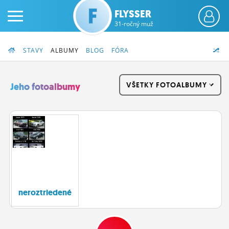
FLYSSER
31-ročný muž
STAVY
ALBUMY
BLOG
FÓRA
VŠETKY FOTOALBUMY
Jeho fotoalbumy
PRIHLÁS SA
ČINŽIAK
FÓRUM
STATUSY
neroztriedené
BLOGY
OBRÁZKY