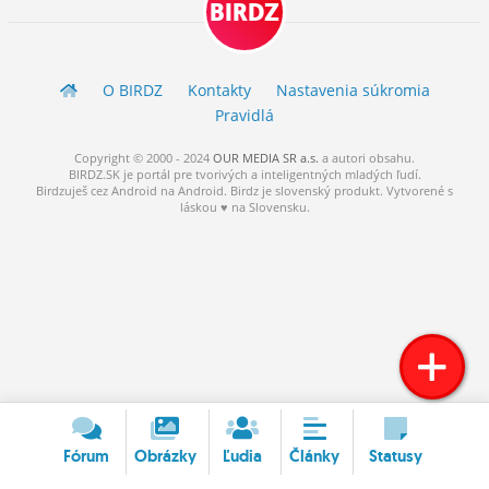
BIRDZ
ĽUDIA
MÔJ PROFIL
O BIRDZ
Kontakty
Nastavenia súkromia
NASTAVENIA
Pravidlá
ROLETA
Copyright © 2000 - 2024
OUR MEDIA SR a.s.
a
autori
obsahu.
BIRDZ.SK je portál pre tvorivých a inteligentných mladých ľudí.
Birdzuješ cez Android na Android. Birdz je slovenský produkt. Vytvorené s
láskou ♥ na Slovensku.
Fórum
Obrázky
Ľudia
Články
Statusy