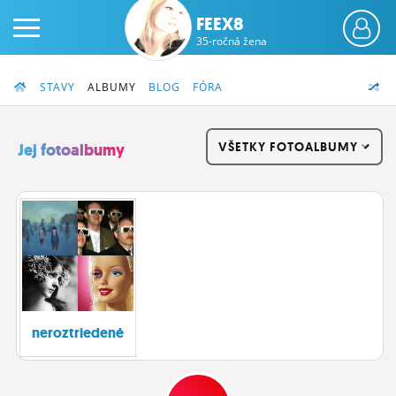
FEEX8
35-ročná žena
STAVY
ALBUMY
BLOG
FÓRA
VŠETKY FOTOALBUMY
Jej fotoalbumy
PRIHLÁS SA
ČINŽIAK
FÓRUM
STATUSY
neroztriedené
BLOGY
OBRÁZKY