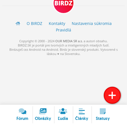
BIRDZ
ĽUDIA
MÔJ PROFIL
O BIRDZ
Kontakty
Nastavenia súkromia
NASTAVENIA
Pravidlá
ROLETA
Copyright © 2000 - 2024
OUR MEDIA SR a.s.
a
autori
obsahu.
BIRDZ.SK je portál pre tvorivých a inteligentných mladých ľudí.
Birdzuješ cez Android na Android. Birdz je slovenský produkt. Vytvorené s
láskou ♥ na Slovensku.
Fórum
Obrázky
Ľudia
Články
Statusy