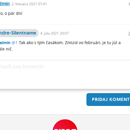
dmin
2.
febuára
2021 07:41
o, o pár dní
ndre-Silentname
4.
júla
2021 20:07
@1
Tak ako s tým časákom. Zmizol vo februári, je tu júl a
admin
ále nič.
Napíš svoj komentár
PRIDAJ
KOMENT