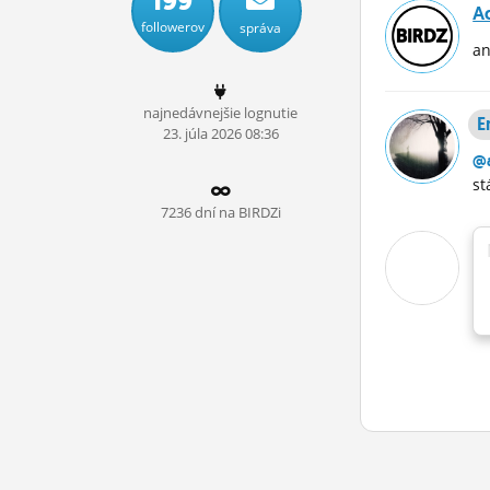
199
A
ĽUDIA
followerov
správa
an
MÔJ PROFIL
NASTAVENIA
najnedávnejšie lognutie
E
23.
júla
2026 08:36
ROLETA
@
st
7236 dní na BIRDZi