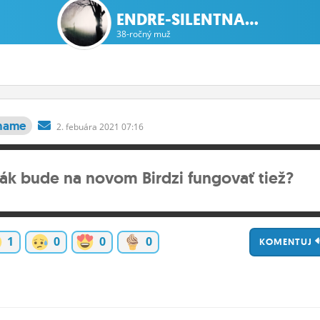
ENDRE-SILENTNA...
38-ročný muž
tname
2.
febuára
2021 07:16
ák bude na novom Birdzi fungovať tiež?
1
0
0
0
KOMENTUJ