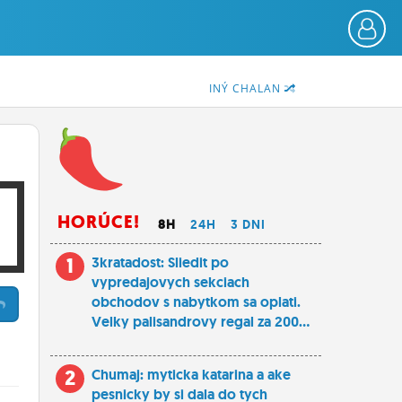
INÝ CHALAN
HORÚCE!
8H
24H
3 DNI
1
3kratadost: Sliedit po
vypredajovych sekciach
obchodov s nabytkom sa oplati.
Velky palisandrovy regal za 200...
2
Chumaj: myticka katarina a ake
pesnicky by si dala do tych