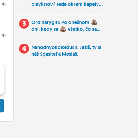
playlistov? teda okrem kapely...
1
3
Ordinarygirl: Po dnešnom
dni, kedy sa
všetko, čo sa...
2
4
Nahodnyokoloiduci1: Ježiš, ty si
náš Spasiteľ a Mesiáš.