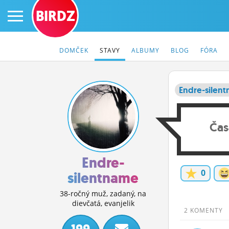
BIRDZ
DOMČEK
STAVY
ALBUMY
BLOG
FÓRA
Endre-silen
PRIHLÁS SA
Čas
ČINŽIAK
FÓRUM
Endre-
0
silentname
STATUSY
38-ročný muž, zadaný, na
BLOGY
dievčatá, evanjelik
2 KOMENTY
OBRÁZKY