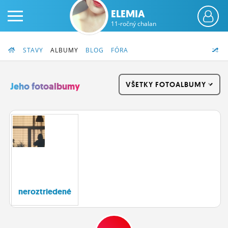
ELEMIA
11-ročný chalan
STAVY
ALBUMY
BLOG
FÓRA
VŠETKY FOTOALBUMY
Jeho fotoalbumy
PRIHLÁS SA
ČINŽIAK
FÓRUM
STATUSY
neroztriedené
BLOGY
OBRÁZKY