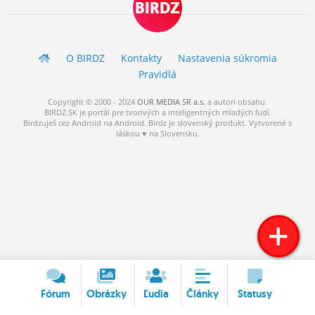
BIRDZ
ĽUDIA
MÔJ PROFIL
O BIRDZ
Kontakty
Nastavenia súkromia
NASTAVENIA
Pravidlá
ROLETA
Copyright © 2000 - 2024
OUR MEDIA SR a.s.
a
autori
obsahu.
BIRDZ.SK je portál pre tvorivých a inteligentných mladých ľudí.
Birdzuješ cez Android na Android. Birdz je slovenský produkt. Vytvorené s
láskou ♥ na Slovensku.
Fórum
Obrázky
Ľudia
Články
Statusy