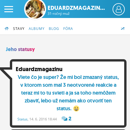
EDUARDZMAGAZIN...
31-ročný muž
STAVY
ALBUMY
BLOG
FÓRA
Jeho statusy
PRIHLÁS SA
Eduardzmagazinu
Viete čo je super? Že mi bol zmazaný status,
ČINŽIAK
v ktorom som mal 3 neotvorené reakcie a
FÓRUM
teraz mi to tu svieti a ja sa toho nemôžem
zbaviť, lebo už nemám ako otvoriť ten
STATUSY
status.
BLOGY
2
Status
, 14. 6. 2016 18:44
OBRÁZKY