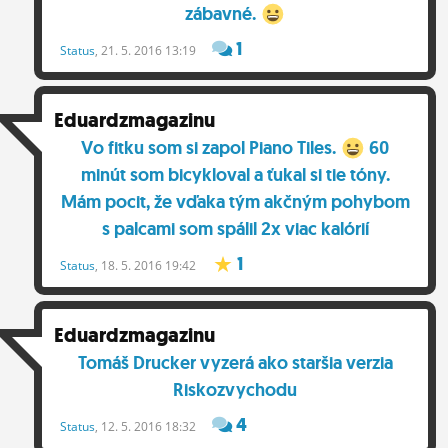
zábavné.
1
Status
, 21. 5. 2016 13:19
Eduardzmagazinu
Vo fitku som si zapol Piano Tiles.
60
minút som bicykloval a ťukal si tie tóny.
Mám pocit, že vďaka tým akčným pohybom
s palcami som spálil 2x viac kalórií
1
Status
, 18. 5. 2016 19:42
Eduardzmagazinu
Tomáš Drucker vyzerá ako staršia verzia
Riskozvychodu
4
Status
, 12. 5. 2016 18:32