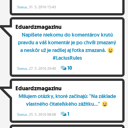
Status
, 31. 5. 2016 15:43
Eduardzmagazinu
Napíšete niekomu do komentárov krutú
pravdu a váš komentár je po chvíli zmazaný
a neskôr už je radšej aj fotka zmazaná.
#LaciusRules
10
Status
, 27. 5. 2016 20:40
Eduardzmagazinu
Milujem otázky, ktoré začínajú: "Na základe
vlastného čitateľského zážitku..."
1
Status
, 25. 5. 2016 08:08