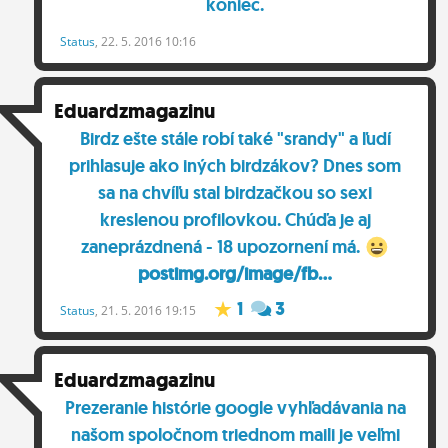
koniec.
Status
, 22. 5. 2016 10:16
Eduardzmagazinu
Birdz ešte stále robí také "srandy" a ľudí
prihlasuje ako iných birdzákov? Dnes som
sa na chvíľu stal birdzačkou so sexi
kreslenou profilovkou. Chúďa je aj
zaneprázdnená - 18 upozornení má.
postimg.org/image/fb...
1
3
Status
, 21. 5. 2016 19:15
Eduardzmagazinu
Prezeranie histórie google vyhľadávania na
našom spoločnom triednom maili je veľmi