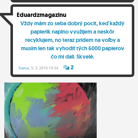
Eduardzmagazinu
Vždy mám zo seba dobrý pocit, keď každý
papierik naplno využijem a neskôr
recyklujem, no teraz prídem na voľby a
musím len tak vyhodiť tých 6000 papierov
čo mi dali. Skvelé.
2
Status
, 5. 3. 2016 19:34