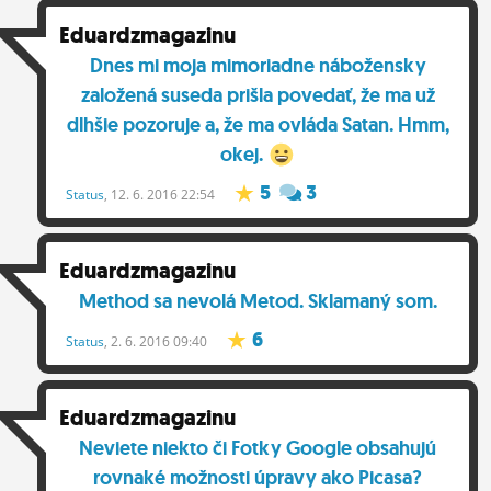
ĽUDIA
Eduardzmagazinu
Dnes mi moja mimoriadne nábožensky
MÔJ PROFIL
založená suseda prišla povedať, že ma už
NASTAVENIA
dlhšie pozoruje a, že ma ovláda Satan. Hmm,
okej.
ROLETA
5
3
Status
, 12. 6. 2016 22:54
Eduardzmagazinu
Method sa nevolá Metod. Sklamaný som.
6
Status
, 2. 6. 2016 09:40
Eduardzmagazinu
Neviete niekto či Fotky Google obsahujú
rovnaké možnosti úpravy ako Picasa?