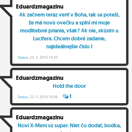
Eduardzmagazinu
Ak začnem teraz veriť v Boha, tak sa poteší,
že má novú ovečku a splní mi moje
modlitebné priania, však? Ak nie, skúsim u
Lucifera. Chcem dobré zadanie,
najideálnejšie číslo 1
Status
, 23. 5. 2016 14:35
Eduardzmagazinu
Hold the door
1
Status
, 22. 5. 2016 16:36
Eduardzmagazinu
Noví X-Meni sú super. Niet čo dodať, bodka,