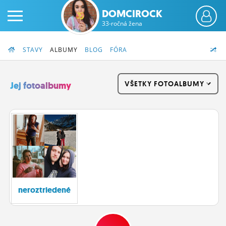
DOMCIROCK
33-ročná žena
STAVY
ALBUMY
BLOG
FÓRA
VŠETKY FOTOALBUMY
Jej fotoalbumy
PRIHLÁS SA
ČINŽIAK
FÓRUM
STATUSY
neroztriedené
BLOGY
OBRÁZKY