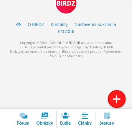
BIRDZ
ĽUDIA
MÔJ PROFIL
O BIRDZ
Kontakty
Nastavenia súkromia
NASTAVENIA
Pravidlá
ROLETA
Copyright © 2000 - 2024
OUR MEDIA SR a.s.
a
autori
obsahu.
BIRDZ.SK je portál pre tvorivých a inteligentných mladých ľudí.
Birdzuješ cez Android na Android. Birdz je slovenský produkt. Vytvorené s
láskou ♥ na Slovensku.
Fórum
Obrázky
Ľudia
Články
Statusy