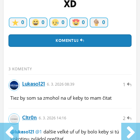
XD
0
0
0
0
0
KOMENTUJ
3 KOMENTY
Lukaso121
1
6.
3.
2026 08:39
Tiez by som sa zmohol na uf keby to mam čitat
Cltr0n
2
6.
3.
2026 14:16
@1
dalšie veľké uf uf by bolo keby si tú
@lukaso121
kokotinu zvládol prečítať.