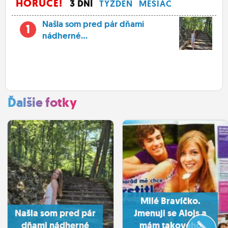
HORÚCE!
3 DNÍ
TÝŽDEŇ
MESIAC
Našla som pred pár dňami
1
nádherné...
Ďalšie fotky
Milé Bravíčko.
Našla som pred pár
Jmenuji se Alojs a
dňami nádherné
mám takového