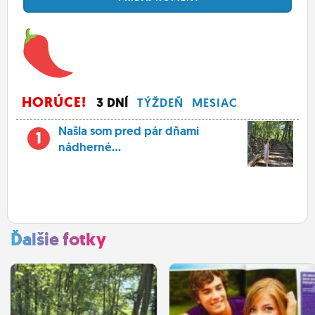
HORÚCE!
3 DNÍ
TÝŽDEŇ
MESIAC
Našla som pred pár dňami
1
nádherné...
Ďalšie fotky