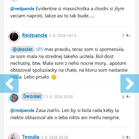
Evidentne si masochistka a chodis si zlym
@redpanda
veciam naproti, takze asi to tak bude.....
Redpanda
7
3.
6.
2026 19:13
@5
mas pravdu, teraz som si spomenula,
@dezolat
ze som mala na strednej takeho ucitela. Bol dost
nechutny, btw. Mala som z neho nocne mory.. apotom
obtazoval spoluziacky na chate, na ktoru som nastastie
nesla. Lebo prsalo
Dezolat
8
3.
6.
2026 20:20
Zasa ziarlis. Len by si bola rada keby ta
@redpanda
niekto obtazoval ale o teba nikto ani metlu neoprie.
Tequila
9
3.
6.
2026 20:50