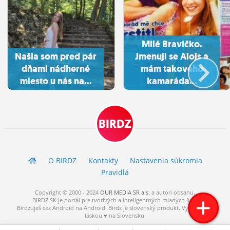
Milé Bravíčko.
Našla som pred pár
Jmenuji se Alojs a
dňami nádherné
mám takového
miesto u nás na...
kamaráda...
BIRDZ
O BIRDZ
Kontakty
Nastavenia súkromia
Pravidlá
Copyright © 2000 - 2024
OUR MEDIA SR a.s.
a
autori
obsahu.
BIRDZ.SK je portál pre tvorivých a inteligentných mladých ľudí.
Birdzuješ cez Android na Android. Birdz je slovenský produkt. Vytvorené s
láskou ♥ na Slovensku.