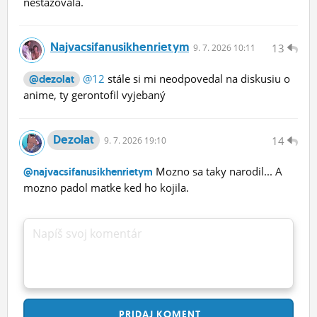
nestazovala.
Najvacsifanusikhenrietym
13
9.
7.
2026 10:11
@12
stále si mi neodpovedal na diskusiu o
@dezolat
anime, ty gerontofil vyjebaný
Dezolat
14
9.
7.
2026 19:10
Mozno sa taky narodil... A
@najvacsifanusikhenrietym
mozno padol matke ked ho kojila.
Napíš svoj komentár
PRIDAJ
KOMENT