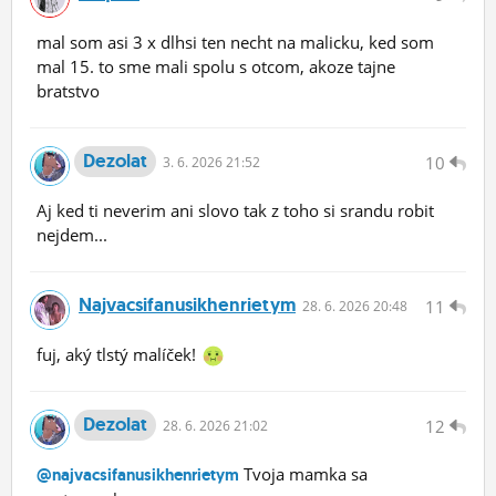
mal som asi 3 x dlhsi ten necht na malicku, ked som
mal 15. to sme mali spolu s otcom, akoze tajne
bratstvo
Dezolat
10
3.
6.
2026 21:52
Aj ked ti neverim ani slovo tak z toho si srandu robit
nejdem...
Najvacsifanusikhenrietym
11
28.
6.
2026 20:48
fuj, aký tlstý malíček!
Dezolat
12
28.
6.
2026 21:02
Tvoja mamka sa
@najvacsifanusikhenrietym