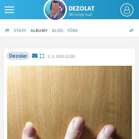
DEZOLAT
38-ročný muž
STAVY
ALBUMY
BLOG
FÓRA
Dezolat
2.
6.
2026 22:06
PRIHLÁS SA
ČINŽIAK
FÓRUM
STATUSY
BLOGY
OBRÁZKY