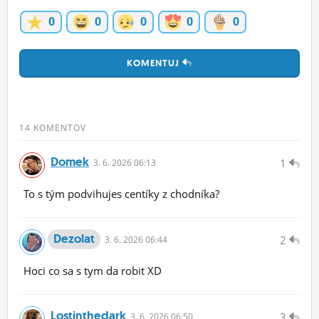
0
0
0
0
0
KOMENTUJ
14 KOMENTOV
Domek
1
3.
6.
2026 06:13
To s tým podvihujes centíky z chodníka?
Dezolat
2
3.
6.
2026 06:44
Hoci co sa s tym da robit XD
Lostinthedark
3
3.
6.
2026 06:50