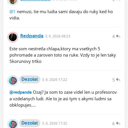
@1
nemusi, tie mu ludia sami davaju do ruky ked ho
vidia.
Redpanda
4
3.
6.
2026 08:23
Este som nestretla chlapa,ktory ma vsetkych 5
pohromade a zaroven toto na ruke. Vzdy to je len taky
5korunovy trtko
Dezolat
5
3.
6.
2026 17:22
Ozaj? Ja som to zase videl len u profesorov
@redpanda
a vzdelanych ludi. Ale to je asi tym s akymi ludmi sa
obklopujes....
Dezolat
6
3.
6.
2026 17:32