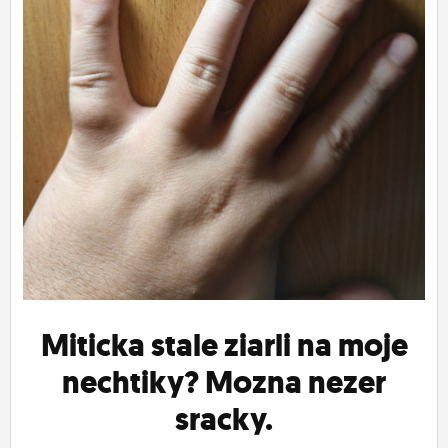
ĽUDIA
MÔJ PROFIL
NASTAVENIA
ROLETA
Miticka stale ziarli na moje
nechtiky? Mozna nezer
sracky.