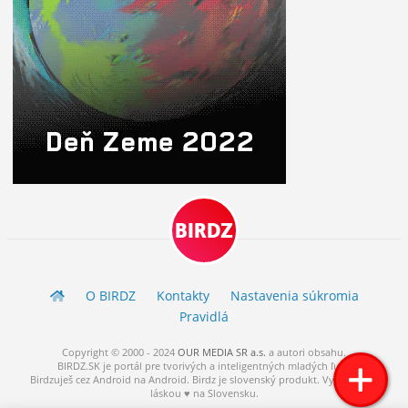
ĽUDIA
MÔJ PROFIL
NASTAVENIA
ROLETA
BIRDZ
O BIRDZ
Kontakty
Nastavenia súkromia
Pravidlá
Copyright © 2000 - 2024
OUR MEDIA SR a.s.
a
autori
obsahu.
BIRDZ.SK je portál pre tvorivých a inteligentných mladých ľudí.
Birdzuješ cez Android na Android. Birdz je slovenský produkt. Vytvorené s
láskou ♥ na Slovensku.