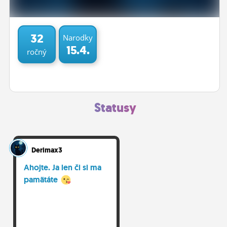
ĽUDIA
MÔJ PROFIL
32
Narodky
15.4.
ročný
NASTAVENIA
ROLETA
Statusy
Derimax3
Ahojte. Ja len či si ma
pamätáte