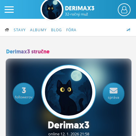
DERIMAX3
32-ročný muž
STAVY
ALBUMY
BLOG
FÓRA
Derimax3 stručne
PRIHLÁS SA
ČINŽIAK
3
FÓRUM
followerov
správa
STATUSY
BLOGY
Derimax3
OBRÁZKY
online 12.
1.
2026 21:58