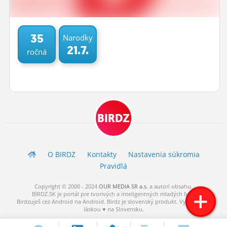
ĽUDIA
MÔJ PROFIL
35
Narodky
21.7.
ročná
NASTAVENIA
ROLETA
BIRDZ
O BIRDZ
Kontakty
Nastavenia súkromia
Pravidlá
Copyright © 2000 - 2024
OUR MEDIA SR a.s.
a
autori
obsahu.
BIRDZ.SK je portál pre tvorivých a inteligentných mladých ľudí.
Birdzuješ cez Android na Android. Birdz je slovenský produkt. Vytvorené s
láskou ♥ na Slovensku.