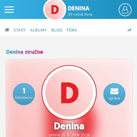
DENINA
35-ročná žena
STAVY
ALBUMY
BLOG
FÓRA
Denina stručne
PRIHLÁS SA
ČINŽIAK
1
FÓRUM
followerov
správa
STATUSY
BLOGY
Denina
OBRÁZKY
online 20.
8.
2008 20:26