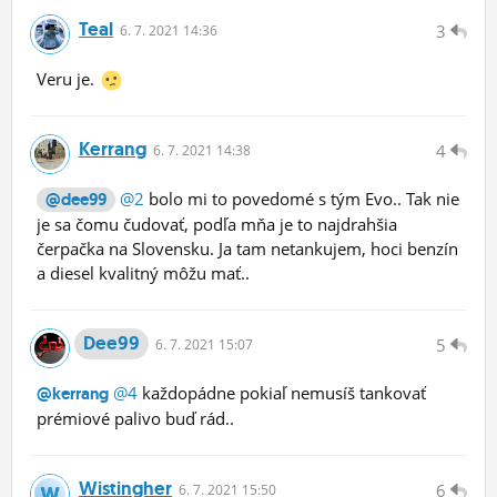
Teal
3
6.
7.
2021 14:36
Veru je.
Kerrang
4
6.
7.
2021 14:38
@2
bolo mi to povedomé s tým Evo.. Tak nie
@dee99
je sa čomu čudovať, podľa mňa je to najdrahšia
čerpačka na Slovensku. Ja tam netankujem, hoci benzín
a diesel kvalitný môžu mať..
Dee99
5
6.
7.
2021 15:07
@4
každopádne pokiaľ nemusíš tankovať
@kerrang
prémiové palivo buď rád..
Wistingher
6
6.
7.
2021 15:50