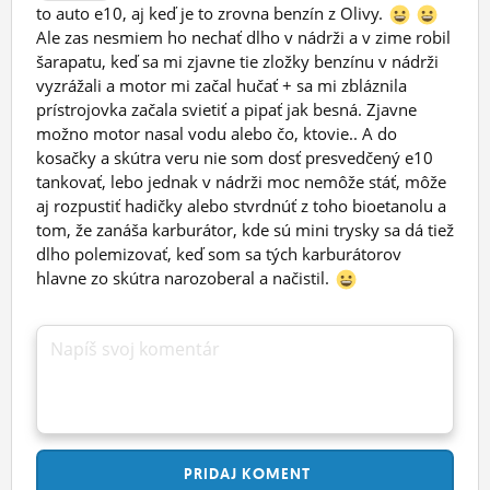
to auto e10, aj keď je to zrovna benzín z Olivy.
Ale zas nesmiem ho nechať dlho v nádrži a v zime robil
šarapatu, keď sa mi zjavne tie zložky benzínu v nádrži
vyzrážali a motor mi začal hučať + sa mi zbláznila
prístrojovka začala svietiť a pipať jak besná. Zjavne
možno motor nasal vodu alebo čo, ktovie.. A do
kosačky a skútra veru nie som dosť presvedčený e10
tankovať, lebo jednak v nádrži moc nemôže stáť, môže
aj rozpustiť hadičky alebo stvrdnúť z toho bioetanolu a
tom, že zanáša karburátor, kde sú mini trysky sa dá tiež
dlho polemizovať, keď som sa tých karburátorov
hlavne zo skútra narozoberal a načistil.
Napíš svoj komentár
PRIDAJ
KOMENT