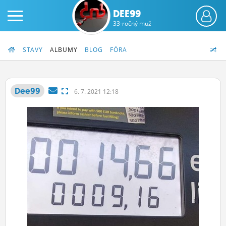
DEE99
33-ročný muž
STAVY
ALBUMY
BLOG
FÓRA
Dee99
6.
7.
2021 12:18
PRIHLÁS SA
ČINŽIAK
FÓRUM
STATUSY
BLOGY
OBRÁZKY