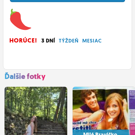
HORÚCE!
3 DNÍ
TÝŽDEŇ
MESIAC
Ďalšie fotky
Milé Bravíčko.