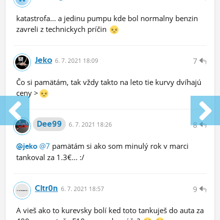
katastrofa... a jedinu pumpu kde bol normalny benzin
zavreli z technickych príčin
Jeko
7
6.
7.
2021 18:09
Čo si pamätám, tak vždy takto na leto tie kurvy dvíhajú
ceny >
Dee99
8
6.
7.
2021 18:26
@7
pamätám si ako som minulý rok v marci
@jeko
tankoval za 1.3€... :/
Cltr0n
9
6.
7.
2021 18:57
A vieš ako to kurevsky bolí ked toto tankuješ do auta za