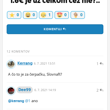
1.6€ je uz celkom cez nie?..
0
0
1
0
0
KOMENTUJ
12 KOMENTOV
Kerrang
1
6.
7.
2021 13:51
A čo to je za čerpačku, Slovnaft?
Dee99
2
6.
7.
2021 14:19
@1
ano
@kerrang