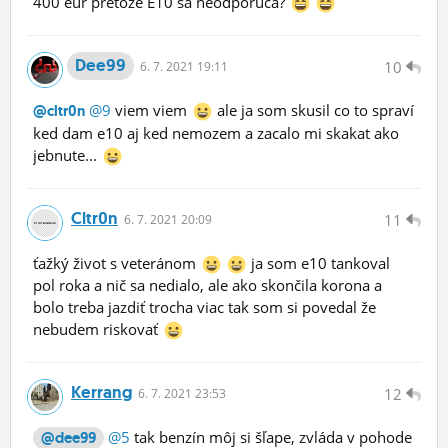
400 eur pretože E10 sa neodporúča?
Dee99
10
6.
7.
2021 19:11
@9
viem viem
ale ja som skusil co to spraví
@cltr0n
ked dam e10 aj ked nemozem a zacalo mi skakat ako
jebnute...
Cltr0n
11
6.
7.
2021 20:09
ťažký život s veteránom
ja som e10 tankoval
pol roka a nič sa nedialo, ale ako skončila korona a
bolo treba jazdiť trocha viac tak som si povedal že
nebudem riskovať
Kerrang
12
6.
7.
2021 23:53
@5
tak benzín môj si šľape, zvláda v pohode
@dee99