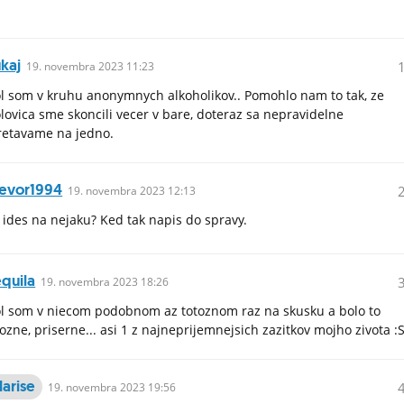
kaj
19.
novembra
2023 11:23
l som v kruhu anonymnych alkoholikov.. Pomohlo nam to tak, ze
lovica sme skoncili vecer v bare, doteraz sa nepravidelne
retavame na jedno.
revor1994
19.
novembra
2023 12:13
 ides na nejaku? Ked tak napis do spravy.
quila
19.
novembra
2023 18:26
l som v niecom podobnom az totoznom raz na skusku a bolo to
ozne, priserne... asi 1 z najneprijemnejsich zazitkov mojho zivota :
larise
19.
novembra
2023 19:56