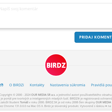
Napíš svoj komentár
PRIDAJ
KOMENT
BIRDZ
O BIRDZ
i
Kontakty
Nastavenia súkromia
Pravidlá
pou
Copyright © 2000 - 2024
OUR MEDIA SR a.s.
a
jednotliví
autori
používateľského
obsahu
je portál pre tvorivých a inteligentných mladých ľudí.
BIRDZ® je registrovaná ochrann
založil študent
Tomáš
v roku 2000. BIRDZ.SK je od roku 2008 člen skupiny
OUR MEDIA S
cez Chrome 131.0.0.0 na Mac OS X. Birdz je slovenský produkt. Vytvorené s láskou ♥ na