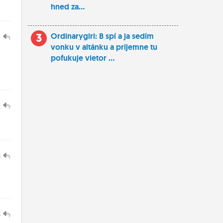
hned za...
3
Ordinarygirl: B spí a ja sedím
1
vonku v altánku a príjemne tu
pofukuje vietor ...
2
3
S
4