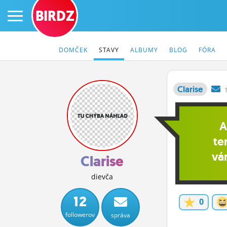
BIRDZ
DOMČEK
STAVY
ALBUMY
BLOG
FÓRA
Clarise
PRIHLÁS SA
A
ČINŽIAK
te
vá
FÓRUM
Clarise
STATUSY
dievča
BLOGY
12
0
followerov
správa
OBRÁZKY