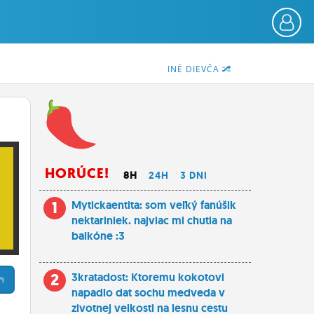
INÉ DIEVČA
HORÚCE!
8H
24H
3 DNI
1
Mytickaentita: som veľký fanúšik
nektariniek. najviac mi chutia na
balkóne :3
2
3kratadost: Ktoremu kokotovi
napadlo dat sochu medveda v
zivotnej velkosti na lesnu cestu