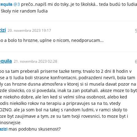
@3
prečo..napíš mi do tsky..je to školská.. teda budú to ľudi
equila
 školy nie random ľudia
izi
20.
novembra
2023 19:17
o a bolo to hrozne, uplne o nicom, neodporucam...
quila
21.
novembra
2023 02:28
bo sa tam preberali priserne tazke temy, trvalo to 2 dni 8 hodin v
se a ti ludia boli strasne konfrontacni, podrazdeni nevrli, bola tam
ly cas hrozne dusna atmosfera v ktorej si si musela davat pozor na
zde slovicko, co si povedala, inak ta zan potahali. akoze moze to by
e niekoho dobre, ale len ked si velmi silna osobnost, alebo ked
odis niekolko rokov na terapiu a pripravujes sa na to, vtedy
ZNO. ale ja som bol na takej s random ludmi, v ramci skoly to
ze byt zaujimave a tym, ze su tam tvoji rovesnici, to moze byt i
inosnejsie
mas podobnu skusenost?
zizi