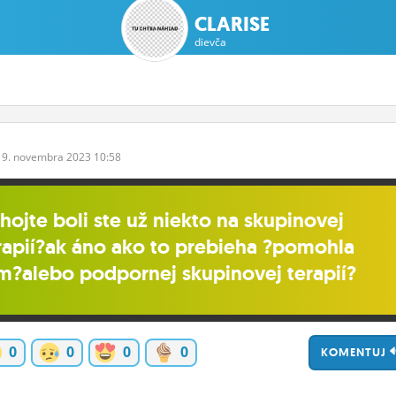
CLARISE
dievča
19.
novembra
2023 10:58
hojte boli ste už niekto na skupinovej
rapií?ak áno ako to prebieha ?pomohla
m?alebo podpornej skupinovej terapií?
0
0
0
0
KOMENTUJ