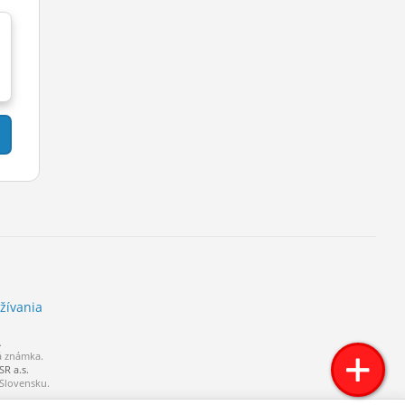
žívania
.
á známka.
R a.s.
 Slovensku.