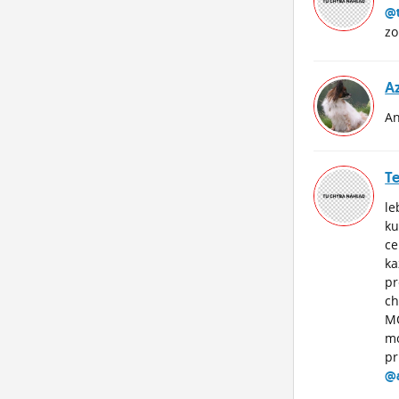
@t
zo
Az
An
Te
le
ku
ce
ka
pr
ch
MO
mo
pr
@a