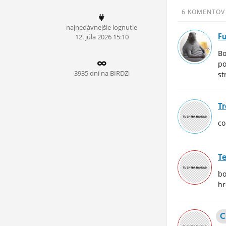
ĽUDIA
6 KOMENTOV
najnedávnejšie lognutie
MÔJ PROFIL
Fu
12.
júla
2026 15:10
NASTAVENIA
Bo
po
ROLETA
3935 dní na BIRDZi
st
T
co
Te
bo
hr
C