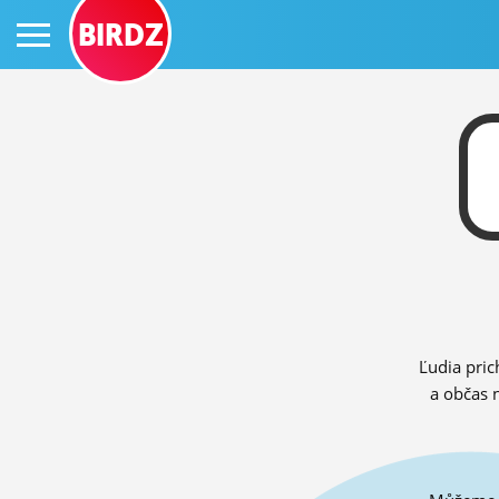
BIRDZ
PRIHLÁS SA
ČINŽIAK
FÓRUM
Ľudia pric
STATUSY
a občas 
BLOGY
OBRÁZKY