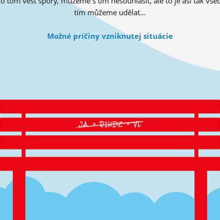
tom vést spory, můžeme s tím nesouhlasit, ale to je asi tak všec
tím můžeme udělat...
Možné príčiny vzniknutej situácie