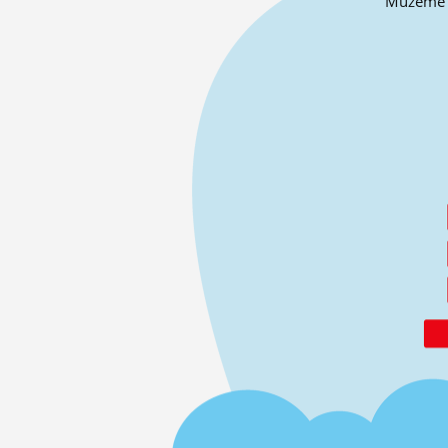
Můžeme o 
ĽUDIA
MÔJ PROFIL
NASTAVENIA
ROLETA