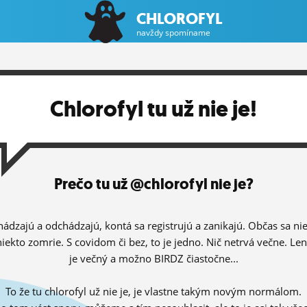
CHLOROFYL
navždy spomíname
Chlorofyl tu už nie je!
Prečo tu už @chlorofyl nie je?
hádzajú a odchádzajú, kontá sa registrujú a zanikajú. Občas sa ni
niekto zomrie. S covidom či bez, to je jedno. Nič netrvá večne. Le
je večný a možno BIRDZ čiastočne...
To že tu chlorofyl už nie je, je vlastne takým novým normálom.