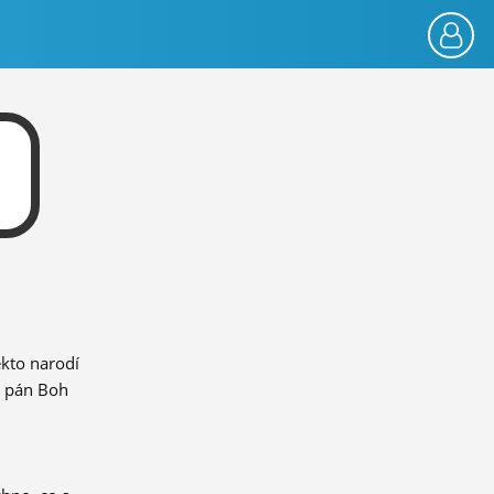
ekto narodí
n pán Boh