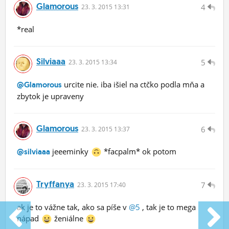
Glamorous
4
23.
3.
2015 13:31
*real
Silviaaa
5
23.
3.
2015 13:34
urcite nie. iba išiel na ctčko podla mňa a
@Glamorous
zbytok je upraveny
Glamorous
6
23.
3.
2015 13:37
jeeeminky
*facpalm* ok potom
@silviaaa
Tryffanya
7
23.
3.
2015 17:40
ak je to vážne tak, ako sa píše v
@5
, tak je to mega
nápad
ženiálne