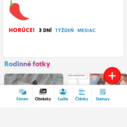
HORÚCE!
3 DNÍ
TÝŽDEŇ
MESIAC
Rodinné fotky
Fórum
Obrázky
Ľudia
Články
Statusy
Mamina ma takto
Sken_štyri
milo spontánne
spomienkové