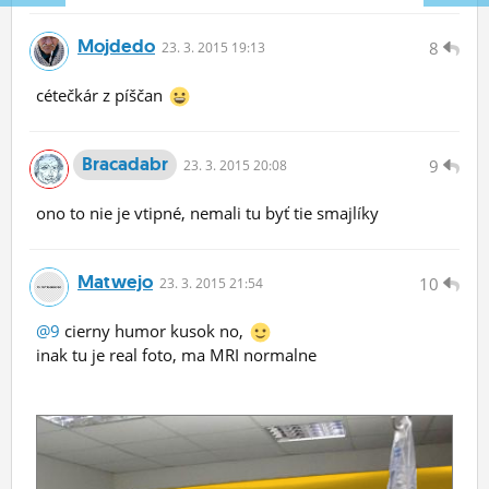
Mojdedo
8
23.
3.
2015 19:13
cétečkár z píščan
Bracadabr
9
23.
3.
2015 20:08
ono to nie je vtipné, nemali tu byť tie smajlíky
Matwejo
10
23.
3.
2015 21:54
@9
cierny humor kusok no,
inak tu je real foto, ma MRI normalne