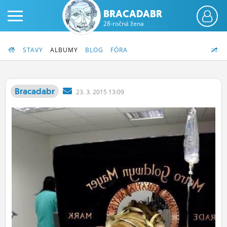
BRACADABR
28-ročná žena
STAVY
ALBUMY
BLOG
FÓRA
Bracadabr
23.
3.
2015 13:09
PRIHLÁS SA
ČINŽIAK
FÓRUM
STATUSY
BLOGY
OBRÁZKY