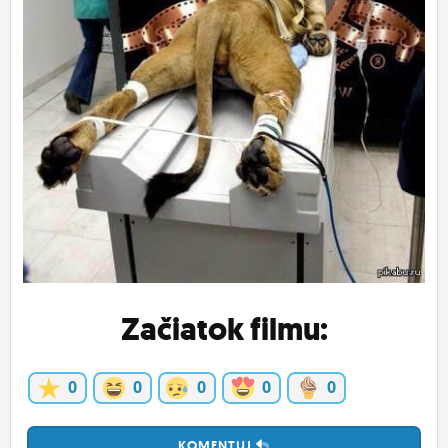
ĽUDIA
MÔJ PROFIL
NASTAVENIA
ROLETA
Začiatok filmu:
0
0
0
0
0
KOMENTUJ