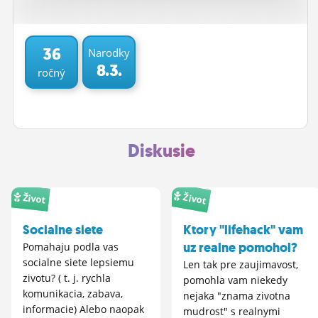
ĽUDIA
MÔJ PROFIL
36
Narodky
8.3.
ročný
NASTAVENIA
ROLETA
Diskusie
Život
Život
Socialne siete
Ktory "lifehack" vam
uz realne pomohol?
Pomahaju podla vas
socialne siete lepsiemu
Len tak pre zaujimavost,
zivotu? ( t. j. rychla
pomohla vam niekedy
komunikacia, zabava,
nejaka "znama zivotna
informacie) Alebo naopak
mudrost" s realnymi