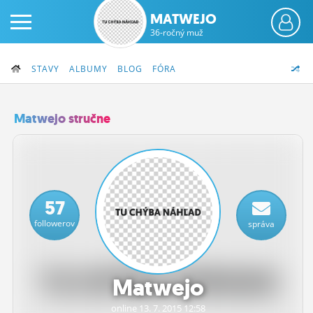
MATWEJO
36-ročný muž
STAVY
ALBUMY
BLOG
FÓRA
Matwejo stručne
PRIHLÁS SA
ČINŽIAK
57
FÓRUM
followerov
správa
STATUSY
BLOGY
Matwejo
OBRÁZKY
online 13.
7.
2015 12:58