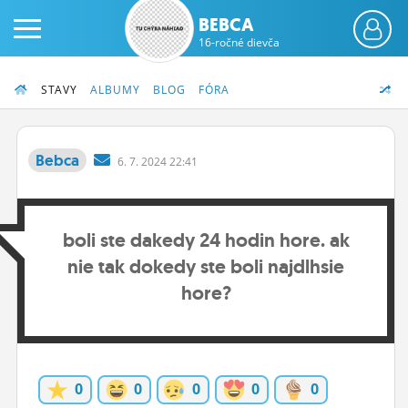
BEBCA
16-ročné dievča
STAVY
ALBUMY
BLOG
FÓRA
Bebca
6.
7.
2024 22:41
PRIHLÁS SA
boli ste dakedy 24 hodin hore. ak
ČINŽIAK
nie tak dokedy ste boli najdlhsie
FÓRUM
hore?
STATUSY
BLOGY
0
0
0
0
0
OBRÁZKY