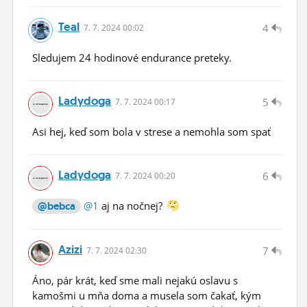
Teal
4
7.
7.
2024 00:02
Sledujem 24 hodinové endurance preteky.
Ladydoga
5
7.
7.
2024 00:17
Asi hej, keď som bola v strese a nemohla som spať
Ladydoga
6
7.
7.
2024 00:20
@1
aj na nočnej?
@bebca
Azizi
7
7.
7.
2024 02:30
Áno, pár krát, keď sme mali nejakú oslavu s
kamošmi u mňa doma a musela som čakať, kým