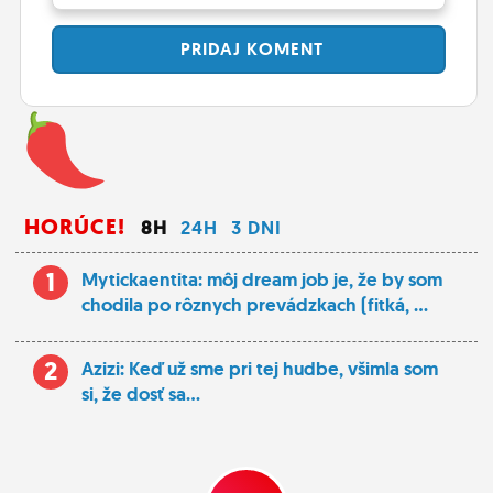
PRIDAJ
KOMENT
HORÚCE!
8H
24H
3 DNI
1
Mytickaentita: môj dream job je, že by som
chodila po rôznych prevádzkach (fitká, ...
2
Azizi: Keď už sme pri tej hudbe, všimla som
si, že dosť sa...