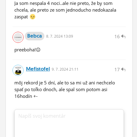
Ja som nespala 4 noci..ale nie preto, že by som
chcela, ale preto ze som jednoducho nedokazala
zaspat
Bebca
16
8.
7.
2024 13:09
preeboha!😐
Mefistofel
17
9.
7.
2024 21:11
môj rekord je 5 dní, ale to sa mi už ani nechcelo
spať po toľko dnoch, ale spal som potom asi
16hodín +-
Napíš svoj komentár