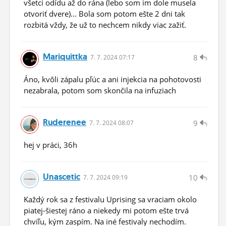
všetci odídu až do rána (lebo som im dole musela
otvoriť dvere)... Bola som potom ešte 2 dni tak
rozbitá vždy, že už to nechcem nikdy viac zažiť.
Mariquittka
8
7.
7.
2024 07:17
Áno, kvôli zápalu pľúc a ani injekcia na pohotovosti
nezabrala, potom som skončila na infuziach
Ruderenee
9
7.
7.
2024 08:07
hej v práci, 36h
Unascetic
10
7.
7.
2024 09:19
Každý rok sa z festivalu Uprising sa vraciam okolo
piatej-šiestej ráno a niekedy mi potom ešte trvá
chvíľu, kým zaspím. Na iné festivaly nechodím.