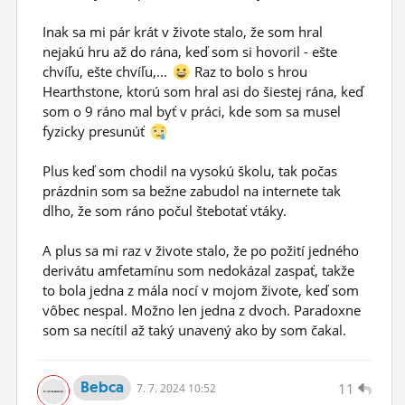
Inak sa mi pár krát v živote stalo, že som hral
nejakú hru až do rána, keď som si hovoril - ešte
chvíľu, ešte chvíľu,...
Raz to bolo s hrou
Hearthstone, ktorú som hral asi do šiestej rána, keď
som o 9 ráno mal byť v práci, kde som sa musel
fyzicky presunúť
Plus keď som chodil na vysokú školu, tak počas
prázdnin som sa bežne zabudol na internete tak
dlho, že som ráno počul štebotať vtáky.
A plus sa mi raz v živote stalo, že po požití jedného
derivátu amfetamínu som nedokázal zaspať, takže
to bola jedna z mála nocí v mojom živote, keď som
vôbec nespal. Možno len jedna z dvoch. Paradoxne
som sa necítil až taký unavený ako by som čakal.
Bebca
11
7.
7.
2024 10:52