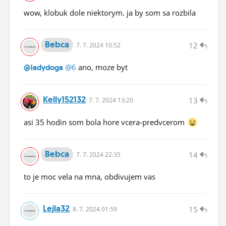
wow, klobuk dole niektorym. ja by som sa rozbila
Bebca
12
7.
7.
2024 10:52
@6
ano, moze byt
@ladydoga
Kelly152132
13
7.
7.
2024 13:20
asi 35 hodin som bola hore vcera-predvcerom
Bebca
14
7.
7.
2024 22:35
to je moc vela na mna, obdivujem vas
Lejla32
15
8.
7.
2024 01:59