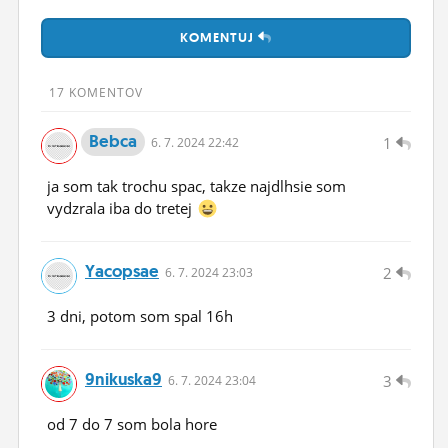
ĽUDIA
KOMENTUJ
MÔJ PROFIL
17 KOMENTOV
NASTAVENIA
Bebca
1
6.
7.
2024 22:42
ROLETA
ja som tak trochu spac, takze najdlhsie som
vydzrala iba do tretej
Yacopsae
2
6.
7.
2024 23:03
3 dni, potom som spal 16h
9nikuska9
3
6.
7.
2024 23:04
od 7 do 7 som bola hore