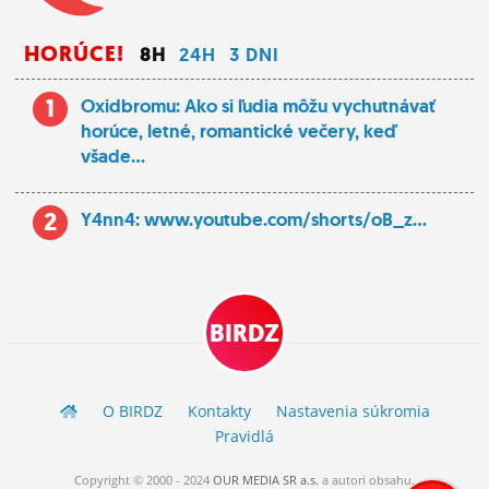
HORÚCE!
8H
24H
3 DNI
1
Oxidbromu: Ako si ľudia môžu vychutnávať
horúce, letné, romantické večery, keď
všade...
2
Y4nn4: www.youtube.com/shorts/oB_z...
BIRDZ
O BIRDZ
Kontakty
Nastavenia súkromia
Pravidlá
Copyright © 2000 - 2024
OUR MEDIA SR a.s.
a
autori
obsahu.