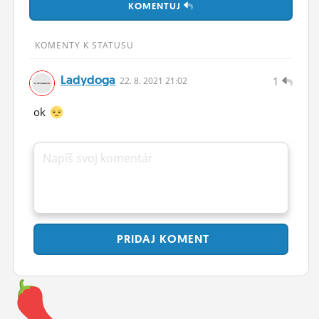
KOMENTUJ
ĽUDIA
MÔJ PROFIL
KOMENTY K STATUSU
NASTAVENIA
Ladydoga
1
22.
8.
2021 21:02
ROLETA
ok
Napíš svoj komentár
PRIDAJ
KOMENT