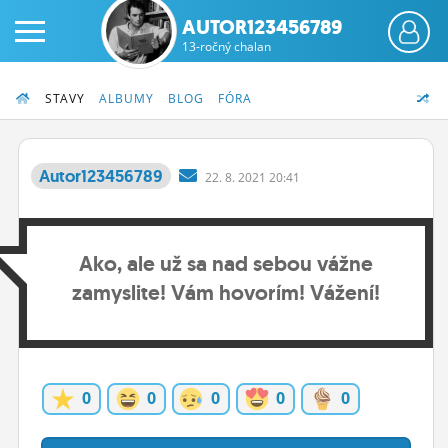
AUTOR123456789
13-ročný chalan
STAVY
ALBUMY
BLOG
FÓRA
Autor123456789
22.
8.
2021 20:41
PRIHLÁS SA
Ako, ale už sa nad sebou vážne
ČINŽIAK
zamyslite! Vám hovorím! Vážení!
FÓRUM
STATUSY
BLOGY
0
0
0
0
0
OBRÁZKY