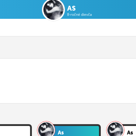
AS
8-ročné dievča
As
As