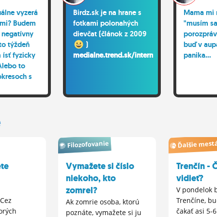
uálne vyzerá
Birdz.sk je na hrane s
Mama mi n
ami? Budem
fotkami polonahých
"musím sa
 negatívny
dievčat (článok z 2009
porozpráv
nto týždeň
)
buď v aup
ísť fyzicky
medialne.trend.sk/internet...
panika...
Alebo to
 okresoch s
druhým
ovania? Už
rácam :/
e
Filozofovanie
Ďalšie mest
ete
Vymažete si číslo
Trenčín - 
niekoho, kto
vidieť?
zomrel?
V pondelok 
 Cez
Trenčíne, b
Ak zomrie osoba, ktorú
torých
čakať asi 5-6
poznáte, vymažete si ju