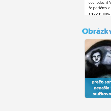
obchodoch? V
že parfémy z 
alebo elnino.
podobne sú f
podobne.. Má
Obrázk
skúsenosti? P
negatívne, ak
podotázka - a
súčasný obľúb
prečo so
nenašla
stužkovo