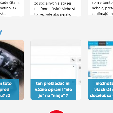
šade čítam,
som v tomto
zo sociálnych sietí/ jej
notino. sk
nebola, pret
telefónne číslo? Alebo si
 sk a
zaujímajú m
to necháte ako nejakú
ejky a
som sa mohl
spomienku?
te s tým
pouzrueť. Č
y
ozitívne,
odporúčate 
ékoľvek :D A
nevynechať? 
ký je váš
podnik, kde s
ený...
m toto
ten prekladač mi
možnože
 pred
vážne opravil "nie
viackrát 
u? :D
je" na "nieje" ?
dozvieš sa