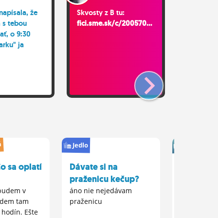
apísala, že
Skvosty z B tu:
facebook
 s tebou
fici.sme.sk/c/200570...
fotky spr
ať, o 9:30
rokov - 
arku" ja
vtedy vše
obočie v 
spermie?
á
Zdravie
Jedlo
Čo sa oplatí
Dávate si na
Výmena č
praženicu kečup?
plomby z
budem v
áno nie nejedávam
Dá sa vymen
udem tam
praženicu
plomba za b
 hodín. Ešte
že by sa to 