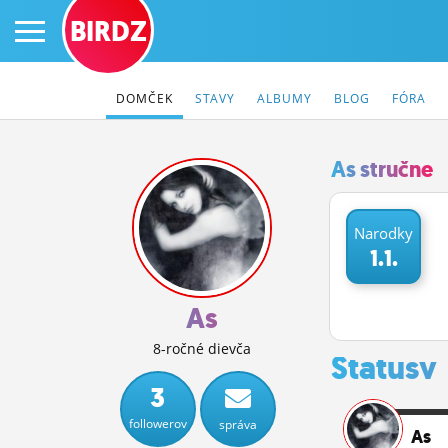
BIRDZ
DOMČEK
STAVY
ALBUMY
BLOG
FÓRA
As stručne
PRIHLÁS SA
Narodky
1.1.
ČINŽIAK
FÓRUM
As
STATUSY
8-ročné dievča
Statusy
BLOGY
3
followerov
správa
OBRÁZKY
As