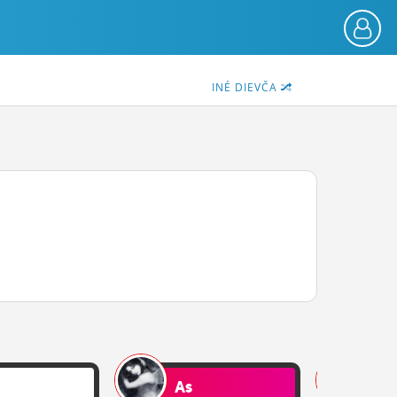
INÉ DIEVČA
As
As