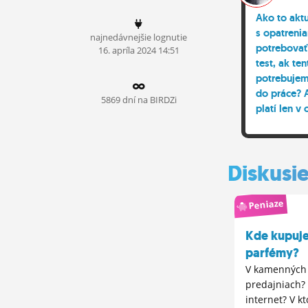
ĽUDIA
Ako to akt
s opatreni
najnedávnejšie lognutie
MÔJ PROFIL
potrebovať
16.
apríla
2024 14:51
test, ak te
NASTAVENIA
potrebujem 
do práce? 
ROLETA
5869 dní na BIRDZi
platí len v
povinným 
kolom test
sa v tom st
Diskusi
Peniaze
Kde kupuj
parfémy?
V kamenných
predajniach?
internet? V k