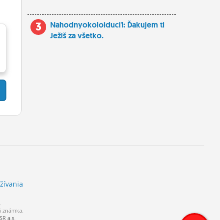
3
Nahodnyokoloiduci1: Ďakujem ti
Ježiš za všetko.
žívania
.
á známka.
R a.s.