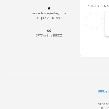
ĽUDIA
KOMENTY K 
najnedávnejšie lognutie
MÔJ PROFIL
31.
júla
2026 05:42
NASTAVENIA
ROLETA
6777 dní na BIRDZi
BIRDZ
BIRDZ.SK 
BIRDZ 