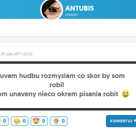
ANTUBIS
chlapec
29.
júla
2011 22:03
uvam hudbu rozmyslam co skor by som
robil
om unaveny nieco okrem pisania robit
0
0
0
0
KOMENTUJ