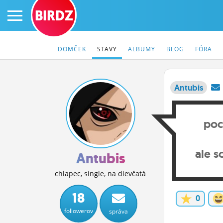
BIRDZ
DOMČEK
STAVY
ALBUMY
BLOG
FÓRA
Antubis
PRIHLÁS SA
poc
ČINŽIAK
ale s
FÓRUM
Antubis
STATUSY
chlapec, single, na dievčatá
BLOGY
18
0
followerov
správa
OBRÁZKY