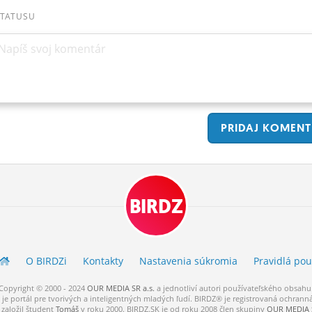
STATUSU
Napíš svoj komentár
PRIDAJ
KOMENT
BIRDZ
O BIRDZ
i
Kontakty
Nastavenia súkromia
Pravidlá
pou
Copyright © 2000 - 2024
OUR MEDIA SR a.s.
a
jednotliví
autori
používateľského
obsahu
je portál pre tvorivých a inteligentných mladých ľudí.
BIRDZ® je registrovaná ochrann
založil študent
Tomáš
v roku 2000. BIRDZ.SK je od roku 2008 člen skupiny
OUR MEDIA S