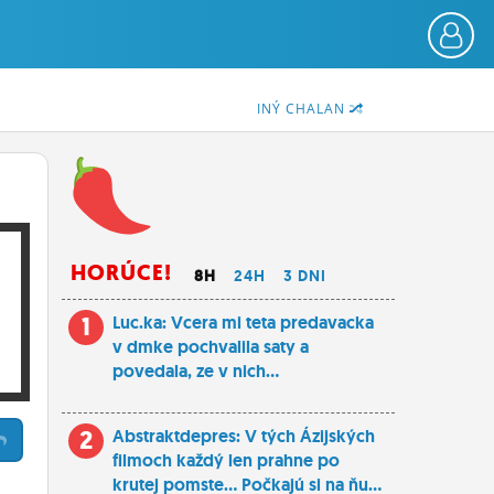
INÝ CHALAN
HORÚCE!
8H
24H
3 DNI
1
Luc.ka: Vcera mi teta predavacka
v dmke pochvalila saty a
povedala, ze v nich...
2
Abstraktdepres: V tých Ázijských
filmoch každý len prahne po
krutej pomste... Počkajú si na ňu...