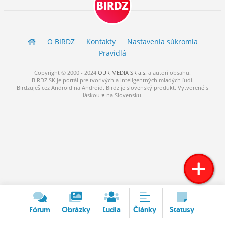
BIRDZ
ĽUDIA
MÔJ PROFIL
O BIRDZ
Kontakty
Nastavenia súkromia
NASTAVENIA
Pravidlá
ROLETA
Copyright © 2000 - 2024
OUR MEDIA SR a.s.
a
autori
obsahu.
BIRDZ.SK je portál pre tvorivých a inteligentných mladých ľudí.
Birdzuješ cez Android na Android. Birdz je slovenský produkt. Vytvorené s
láskou ♥ na Slovensku.
Fórum
Obrázky
Ľudia
Články
Statusy