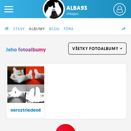
ALBA93
chlapec
STAVY
ALBUMY
BLOG
FÓRA
VŠETKY FOTOALBUMY
Jeho fotoalbumy
PRIHLÁS SA
ČINŽIAK
FÓRUM
STATUSY
neroztriedené
BLOGY
OBRÁZKY