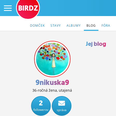
BIRDZ
DOMČEK
STAVY
ALBUMY
BLOG
FÓRA
Jej blog
PRIHLÁS SA
ČINŽIAK
FÓRUM
9nikuska9
STATUSY
36-ročná žena, utajená
BLOGY
2
followerov
správa
OBRÁZKY