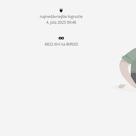
ĽUDIA
najnedávnejšie lognutie
MÔJ PROFIL
4.
júla
2025 09:46
NASTAVENIA
ROLETA
6822 dní na BIRDZi