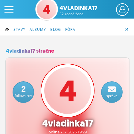
4VLADINKA17
32-ročná žena
STAVY
ALBUMY
BLOG
FÓRA
4vladinka17 stručne
PRIHLÁS SA
ČINŽIAK
2
FÓRUM
followerov
správa
STATUSY
BLOGY
4vladinka17
OBRÁZKY
online 7.
7.
2026 19:29