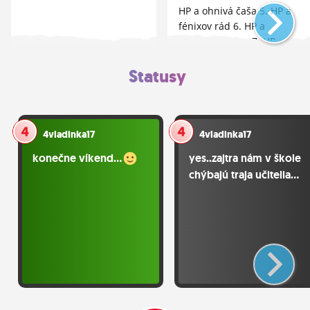
HP a ohnivá čaša 5. HP a
fénixov rád 6. HP a
polovičný princ 7. HP...
Statusy
4vladinka17
4vladinka17
konečne víkend...
yes..zajtra nám v škole
chýbajú traja učitelia...