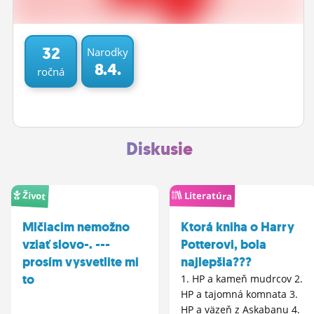
ĽUDIA
MÔJ PROFIL
32
Narodky
8.4.
ročná
NASTAVENIA
ROLETA
Diskusie
Život
Literatúra
Mlčiacim nemožno
Ktorá kniha o Harry
vziať slovo-. ---
Potterovi, bola
prosím vysvetlite mi
najlepšia???
to
1. HP a kameň mudrcov 2.
HP a tajomná komnata 3.
HP a väzeň z Askabanu 4.