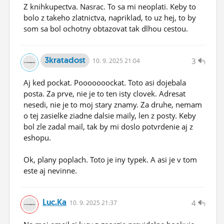
Z knihkupectva. Nasrac. To sa mi neoplati. Keby to
bolo z takeho zlatnictva, napriklad, to uz hej, to by
som sa bol ochotny obtazovat tak dlhou cestou.
3kratadost
3
10.
9.
2025 21:04
Aj ked pockat. Pooooooockat. Toto asi dojebala
posta. Za prve, nie je to ten isty clovek. Adresat
nesedi, nie je to moj stary znamy. Za druhe, nemam
o tej zasielke ziadne dalsie maily, len z posty. Keby
bol zle zadal mail, tak by mi doslo potvrdenie aj z
eshopu.
Ok, plany poplach. Toto je iny typek. A asi je v tom
este aj nevinne.
Luc.ka
4
10.
9.
2025 21:37