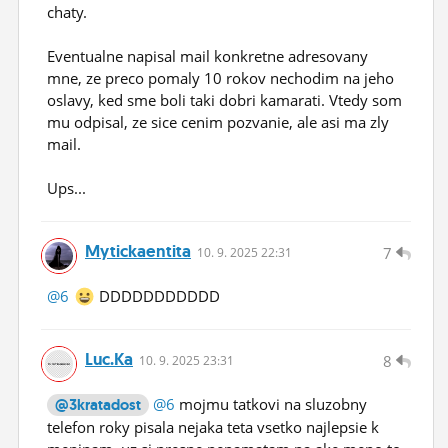
chaty.
Eventualne napisal mail konkretne adresovany
mne, ze preco pomaly 10 rokov nechodim na jeho
oslavy, ked sme boli taki dobri kamarati. Vtedy som
mu odpisal, ze sice cenim pozvanie, ale asi ma zly
mail.
Ups...
Mytickaentita
7
10.
9.
2025 22:31
@6
DDDDDDDDDDD
Luc.ka
8
10.
9.
2025 23:31
@6
mojmu tatkovi na sluzobny
@3kratadost
telefon roky pisala nejaka teta vsetko najlepsie k