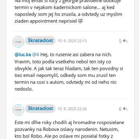
Na moj email si lucy z georgie pravidelne bookuje
termin v nejakom kadernickom salone… aj ked
naposledy som jej ho zrusila, a odvtedy uz myslim
ziaden appointment neprisiel 🤣
3kratadost
5
10.
9.
2025 22:13
@4
Hej, to rusenie asi zabera na nich.
@luc.ka
Vravim, toto podla vsetkeho nebol ten isty co
obvykle. A jak tak teraz hladam, tak ten povodny si
tiez email nepomylil, odkedy som mu zrusil ten
termin na cosi s autom, odvtedy mi od neho nic
nedoslo.
3kratadost
6
10.
9.
2025 22:26
Este mi dlhe roky chodili aj hromadne rosposielane
pozvanky na Robove oslavy narodenin. Netusim,
kto bol Robo. Ale po oslave mi posielal fotky z