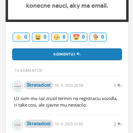
konecne nauci, aky ma email.
ĽUDIA
MÔJ PROFIL
NASTAVENIA
0
0
0
0
0
ROLETA
KOMENTUJ
10 KOMENTOV
3kratadost
1
10.
9.
2025 20:54
Uz som mu raz zrusil termin na registraciu vozidla,
ci take cosi, ale zjavne mu nestacilo.
3kratadost
2
10.
9.
2025 21:02