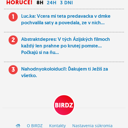
HORÚCE!
8H
24H
3 DNI
1
Luc.ka: Vcera mi teta predavacka v dmke
pochvalila saty a povedala, ze v nich...
2
Abstraktdepres: V tých Ázijských filmoch
každý len prahne po krutej pomste...
Počkajú si na ňu...
3
Nahodnyokoloiduci1: Ďakujem ti Ježiš za
všetko.
BIRDZ
O BIRDZ
Kontakty
Nastavenia súkromia