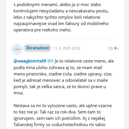
s podobnymi menami, alebo ja si moc slabo
kontrolujem nevyziadanu a neocakavanu postu,
lebo z takychto tychto omylov boli relativne
najzaujimavejsie snad len faktury od mobilneho
operatora pre niekoho ineho.
3kratadost
10
11.
9.
2025 20:22
@9
Je to relativne caste meno, ale
@waagbistritz69
podla mna ulohu zohrava aj to, ze mam mail
meno.priezvisko, ziadne cisla, ziadne upravy, cize,
ked je adresat menovec a odosielatel sa v maile
pomyli, tak je velka sanca, ze to skonci prave u
mna.
Nestava sa mi to vylozene casto, ale uplne vzacne
to tiez nie je. Tak raz za rok-dva. Sem-tam to
ignorujem, sem-tam ich potrollim. Aj z nejakej
Talianskej firmy so vzduchotechnikou mi takto