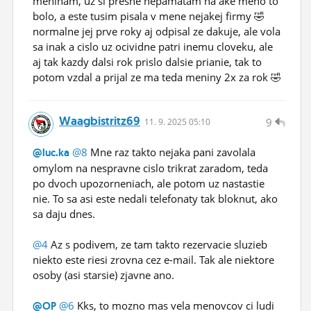
meninam, uz si presne nepamatam na ake meno to
bolo, a este tusim pisala v mene nejakej firmy 🤣
normalne jej prve roky aj odpisal ze dakuje, ale vola
sa inak a cislo uz ocividne patri inemu cloveku, ale
aj tak kazdy dalsi rok prislo dalsie prianie, tak to
potom vzdal a prijal ze ma teda meniny 2x za rok 🤣
Waagbistritz69
9
11.
9.
2025 05:10
@8
Mne raz takto nejaka pani zavolala
@luc.ka
omylom na nespravne cislo trikrat zaradom, teda
po dvoch upozorneniach, ale potom uz nastastie
nie. To sa asi este nedali telefonaty tak bloknut, ako
sa daju dnes.
@4
Az s podivem, ze tam takto rezervacie sluzieb
niekto este riesi zrovna cez e-mail. Tak ale niektore
osoby (asi starsie) zjavne ano.
@6
Kks, to mozno mas vela menovcov ci ludi
@OP