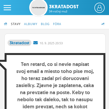
3KRATADOST
34-ročný muž
STAVY
ALBUMY
BLOG
FÓRA
3kratadost
10.
9.
2025 20:53
PRIHLÁS SA
Ten retard, co si nevie napisat
ČINŽIAK
svoj email a miesto toho pise moj,
FÓRUM
ho teraz zadal pri dorucovani
STATUSY
zasielky. Zjavne je zaplatena, caka
na prevzatie na poste. Keby to
BLOGY
nebolo tak daleko, tak to nasupu
OBRÁZKY
idem prevzat, nech sa kokot