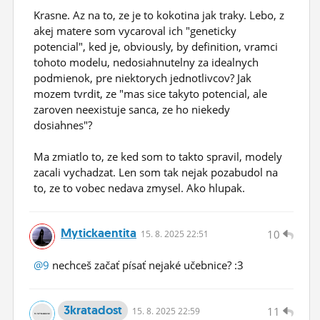
Krasne. Az na to, ze je to kokotina jak traky. Lebo, z
akej matere som vycaroval ich "geneticky
potencial", ked je, obviously, by definition, vramci
tohoto modelu, nedosiahnutelny za idealnych
podmienok, pre niektorych jednotlivcov? Jak
mozem tvrdit, ze "mas sice takyto potencial, ale
zaroven neexistuje sanca, ze ho niekedy
dosiahnes"?
Ma zmiatlo to, ze ked som to takto spravil, modely
zacali vychadzat. Len som tak nejak pozabudol na
to, ze to vobec nedava zmysel. Ako hlupak.
Mytickaentita
10
15.
8.
2025 22:51
@9
nechceš začať písať nejaké učebnice? :3
3kratadost
11
15.
8.
2025 22:59