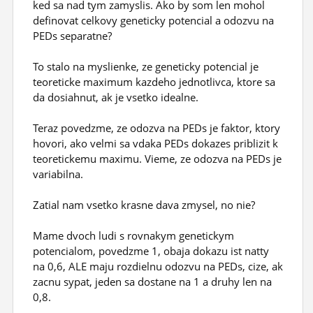
ked sa nad tym zamyslis. Ako by som len mohol
definovat celkovy geneticky potencial a odozvu na
PEDs separatne?
To stalo na myslienke, ze geneticky potencial je
teoreticke maximum kazdeho jednotlivca, ktore sa
da dosiahnut, ak je vsetko idealne.
Teraz povedzme, ze odozva na PEDs je faktor, ktory
hovori, ako velmi sa vdaka PEDs dokazes priblizit k
teoretickemu maximu. Vieme, ze odozva na PEDs je
variabilna.
Zatial nam vsetko krasne dava zmysel, no nie?
Mame dvoch ludi s rovnakym genetickym
potencialom, povedzme 1, obaja dokazu ist natty
na 0,6, ALE maju rozdielnu odozvu na PEDs, cize, ak
zacnu sypat, jeden sa dostane na 1 a druhy len na
0,8.