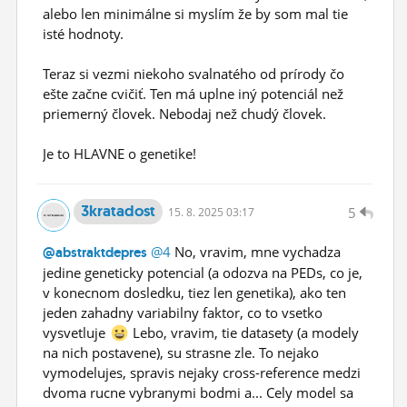
alebo len minimálne si myslím že by som mal tie
isté hodnoty.
Teraz si vezmi niekoho svalnatého od prírody čo
ešte začne cvičiť. Ten má uplne iný potenciál než
priemerný človek. Nebodaj než chudý človek.
Je to HLAVNE o genetike!
3kratadost
5
15.
8.
2025 03:17
@4
No, vravim, mne vychadza
@abstraktdepres
jedine geneticky potencial (a odozva na PEDs, co je,
v konecnom dosledku, tiez len genetika), ako ten
jeden zahadny variabilny faktor, co to vsetko
vysvetluje
Lebo, vravim, tie datasety (a modely
na nich postavene), su strasne zle. To nejako
vymodelujes, spravis nejaky cross-reference medzi
dvoma rucne vybranymi bodmi a... Cely model sa