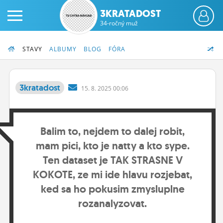
3KRATADOST
34-ročný muž
STAVY
ALBUMY
BLOG
FÓRA
3kratadost
15.
8.
2025 00:06
PRIHLÁS SA
Balim to, nejdem to dalej robit,
ČINŽIAK
mam pici, kto je natty a kto sype.
FÓRUM
Ten dataset je TAK STRASNE V
STATUSY
KOKOTE, ze mi ide hlavu rozjebat,
ked sa ho pokusim zmysluplne
BLOGY
rozanalyzovat.
OBRÁZKY