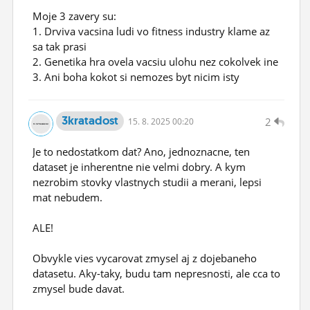
Moje 3 zavery su:
1. Drviva vacsina ludi vo fitness industry klame az
sa tak prasi
2. Genetika hra ovela vacsiu ulohu nez cokolvek ine
3. Ani boha kokot si nemozes byt nicim isty
3kratadost
2
15.
8.
2025 00:20
Je to nedostatkom dat? Ano, jednoznacne, ten
dataset je inherentne nie velmi dobry. A kym
nezrobim stovky vlastnych studii a merani, lepsi
mat nebudem.
ALE!
Obvykle vies vycarovat zmysel aj z dojebaneho
datasetu. Aky-taky, budu tam nepresnosti, ale cca to
zmysel bude davat.