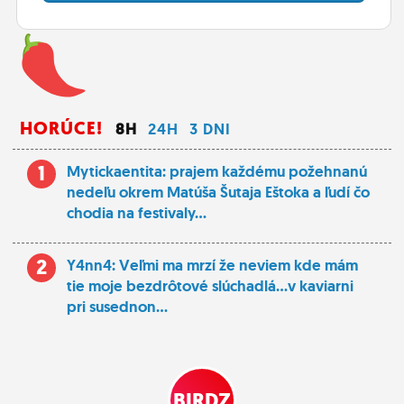
HORÚCE!
8H
24H
3 DNI
1
Mytickaentita: prajem každému požehnanú
nedeľu okrem Matúša Šutaja Eštoka a ľudí čo
chodia na festivaly...
2
Y4nn4: Veľmi ma mrzí že neviem kde mám
tie moje bezdrôtové slúchadlá...v kaviarni
pri susednon...
BIRDZ