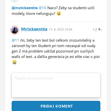
@10
Naco? Zeby sa studenti ucili
@mytickaentita
modely, ktore nefunguju?
Mytickaentita
12
15.
8.
2025 23:04
@11
ňii, žeby ten text bol celkom zrozumiteľný a
zároveň by ten študent pri tom nezaspal od nudy.
gen Z má problém udržať pozornosť pri suchých
walls of text. a ďalšia generácia je asi ešte viac v pixi
Napíš svoj komentár
PRIDAJ
KOMENT