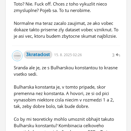
Toto? Nie. Fuck off. Chces z toho vykuzlit nieco
zmysluplne? Pojeb sa. To tu nerobime.
Normalne ma teraz zacalo zaujimat, ze ako vobec
dokaze takto priserne zly dataset vobec vzniknut. To
je asi vec, ktoru budem zbytocne skumat najblizsie.
3kratadost
3
15.
8.
2025 02:26
Sranda ale je, ze s Bulharskou konstantou to krasne
vsetko sedi.
Bulharska konstanta je, v tomto pripade, skor
premenna nez konstanta. A hovori, ze si od pici
vynasobim niektore cisla niecim v rozmedzi 1 a 2,
tak, zeby dobre bolo, tak bude dobre.
Co by mi teoreticky mohlo umoznit obhajit takuto
Bulharsku konstantu? Kombinacia celkoveho