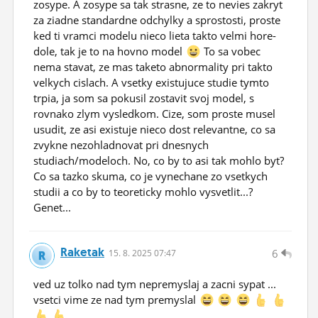
zosype. A zosype sa tak strasne, ze to nevies zakryt
za ziadne standardne odchylky a sprostosti, proste
ked ti vramci modelu nieco lieta takto velmi hore-
dole, tak je to na hovno model
To sa vobec
nema stavat, ze mas taketo abnormality pri takto
velkych cislach. A vsetky existujuce studie tymto
trpia, ja som sa pokusil zostavit svoj model, s
rovnako zlym vysledkom. Cize, som proste musel
usudit, ze asi existuje nieco dost relevantne, co sa
zvykne nezohladnovat pri dnesnych
studiach/modeloch. No, co by to asi tak mohlo byt?
Co sa tazko skuma, co je vynechane zo vsetkych
studii a co by to teoreticky mohlo vysvetlit...?
Genet...
Raketak
6
15.
8.
2025 07:47
ved uz tolko nad tym nepremyslaj a zacni sypat ...
vsetci vime ze nad tym premyslal