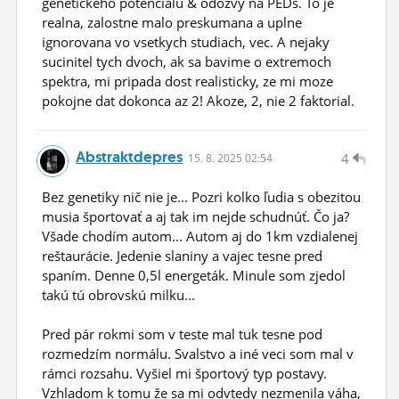
genetickeho potencialu & odozvy na PEDs. To je
realna, zalostne malo preskumana a uplne
ignorovana vo vsetkych studiach, vec. A nejaky
sucinitel tych dvoch, ak sa bavime o extremoch
spektra, mi pripada dost realisticky, ze mi moze
pokojne dat dokonca az 2! Akoze, 2, nie 2 faktorial.
Abstraktdepres
4
15.
8.
2025 02:54
Bez genetiky nič nie je... Pozri kolko ľudia s obezitou
musia športovať a aj tak im nejde schudnúť. Čo ja?
Všade chodím autom... Autom aj do 1km vzdialenej
reštaurácie. Jedenie slaniny a vajec tesne pred
spaním. Denne 0,5l energeták. Minule som zjedol
takú tú obrovskú milku...
Pred pár rokmi som v teste mal tuk tesne pod
rozmedzím normálu. Svalstvo a iné veci som mal v
rámci rozsahu. Vyšiel mi športový typ postavy.
Vzhladom k tomu že sa mi odvtedy nezmenila váha,