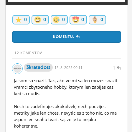
ĽUDIA
MÔJ PROFIL
0
0
0
0
0
NASTAVENIA
KOMENTUJ
ROLETA
12 KOMENTOV
3kratadost
1
15.
8.
2025 00:11
Ja som sa snazil. Tak, ako velmi sa len mozes snazit
vramci zbytocneho hobby, ktorym len zabijas cas,
ked sa nudis.
Nech to zadefinujes akokolvek, nech pouzijes
metriky jake len chces, nevytlcies z toho nic, co ma
aspon len snahu tvarit sa, ze je to nejako
koherentne.