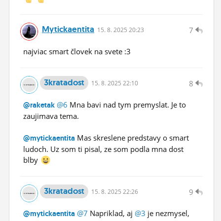
Mytickaentita
7
15.
8.
2025 20:23
najviac smart človek na svete :3
3kratadost
8
15.
8.
2025 22:10
@6
Mna bavi nad tym premyslat. Je to
@raketak
zaujimava tema.
Mas skreslene predstavy o smart
@mytickaentita
ludoch. Uz som ti pisal, ze som podla mna dost
blby
3kratadost
9
15.
8.
2025 22:26
@7
Napriklad, aj
@3
je nezmysel,
@mytickaentita