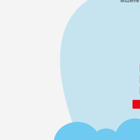
Můžeme o 
ĽUDIA
MÔJ PROFIL
NASTAVENIA
ROLETA