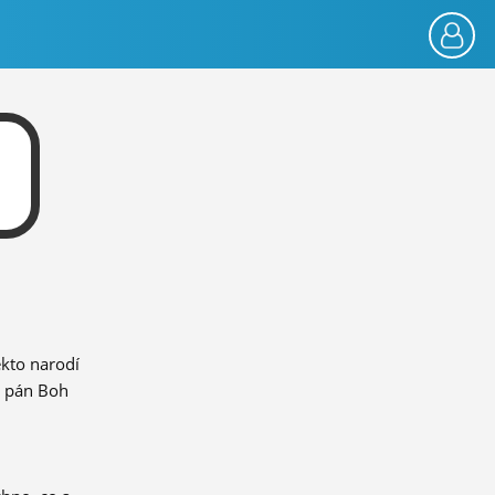
ekto narodí
n pán Boh