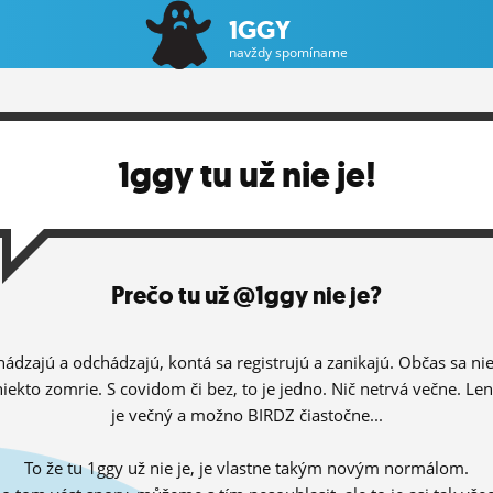
1GGY
navždy spomíname
1ggy tu už nie je!
Prečo tu už @1ggy nie je?
hádzajú a odchádzajú, kontá sa registrujú a zanikajú. Občas sa ni
niekto zomrie. S covidom či bez, to je jedno. Nič netrvá večne. Le
je večný a možno BIRDZ čiastočne...
To že tu 1ggy už nie je, je vlastne takým novým normálom.