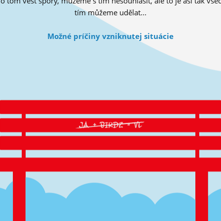
tom vést spory, můžeme s tím nesouhlasit, ale to je asi tak všec
tím můžeme udělat...
Možné príčiny vzniknutej situácie