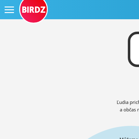
BIRDZ
PRIHLÁS SA
ČINŽIAK
FÓRUM
Ľudia pric
STATUSY
a občas 
BLOGY
OBRÁZKY