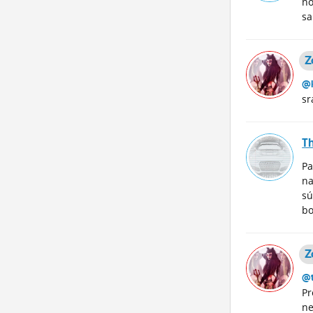
no
sa
Z
@k
s
T
Pa
na
sú
bo
Z
@
Pr
ne