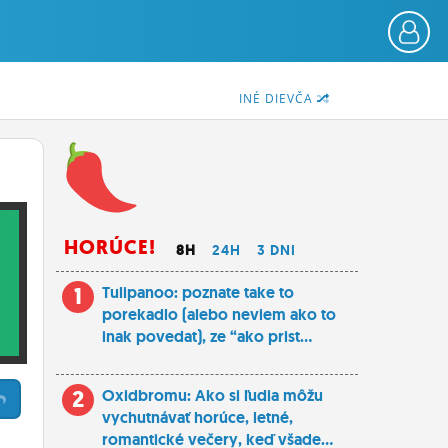
INÉ DIEVČA
HORÚCE!
8H
24H
3 DNI
1
Tulipanoo: poznate take to
porekadlo (alebo neviem ako to
inak povedat), ze “ako prist...
2
Oxidbromu: Ako si ľudia môžu
vychutnávať horúce, letné,
romantické večery, keď všade...