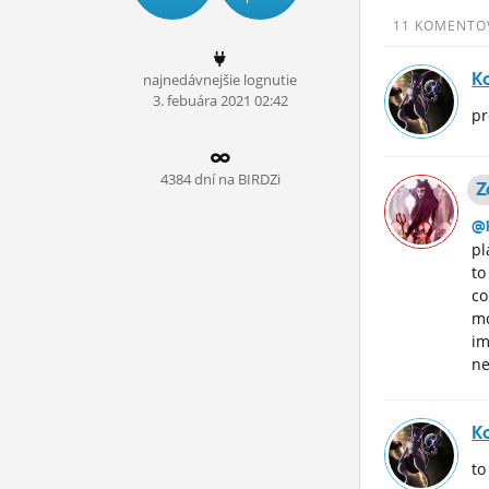
ĽUDIA
11 KOMENTO
MÔJ PROFIL
K
najnedávnejšie lognutie
3.
febuára
2021 02:42
NASTAVENIA
pr
ROLETA
4384 dní na BIRDZi
Z
@k
pl
to
co
mo
im
ne
K
to