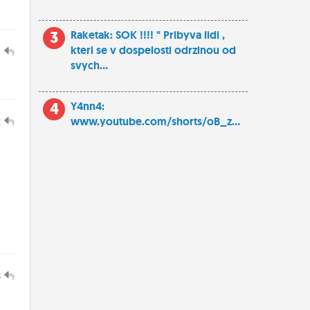
3
Raketak: SOK !!!! " Pribyva lidi ,
kteri se v dospelosti odrzinou od
1
svych...
4
Y4nn4:
2
www.youtube.com/shorts/oB_z...
d
3