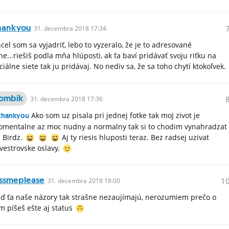
hankyou
31.
decembra
2018 17:34
cel som sa vyjadriť, lebo to vyzeralo, že je to adresované
e...riešiš podla mňa hlúposti, ak ťa baví pridávať svoju riťku na
ciálne siete tak ju pridávaj. No nediv sa, že sa toho chytí ktokoľvek.
ombik
31.
decembra
2018 17:36
Ako som uz pisala pri jednej fotke tak moj zivot je
thankyou
mentalne az moc nudny a normalny tak si to chodim vynahradzat
 Birdz.
Aj ty riesis hluposti teraz. Bez radsej uzivat
lvestrovske oslavy.
issmeplease
1
31.
decembra
2018 18:00
ď ťa naše názory tak strašne nezaujímajú, nerozumiem prečo o
m píšeš ešte aj status