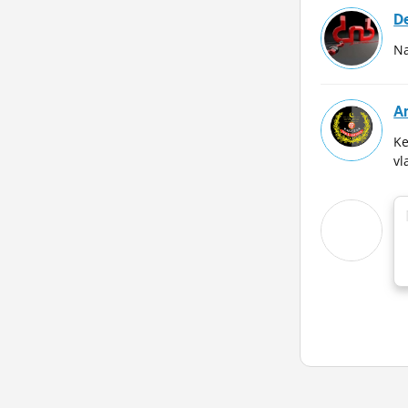
D
Na
A
Ke
vl