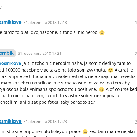
V
osmiklove
31.
decembra
2018 17:18
e birdz to plati dvojnasobne. z toho si nic nerob
ombik
31.
decembra
2018 17:21
ja si z toho nic nerobim haha, ja som z dediny tam to
osmiklove
ati 100000 nasobne viac takze na toto som zvyknuta.
Akurat je
 fakt vtipne ze ti ludia ma v zivote nestretli, nepoznaju ma, nevedia
 mam za sebou napriklad, ale straaaaasne im zalezi na tom aby
ja osoba bola vnimana spolocnostou pozitivne.
A of course ke
 na to nieco napisem, tak ich to vlastne vobec nezaujima a
chceli mi ani pisat pod fotku. taky paradox ze?
osmiklove
31.
decembra
2018 17:23
 mi strasne pripomenulo kolegu z prace
ked tam mame nejaku