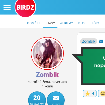
BIRDZ
DOMČEK
STAVY
ALBUMY
BLOG
FÓRA
Zombik
PRIHLÁS SA
ČINŽIAK
nepo
FÓRUM
Zombik
STATUSY
30-ročná žena, neveriaca
nikomu
BLOGY
4
20
OBRÁZKY
followerov
správa