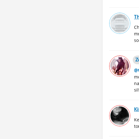
T
Ch
mn
so
Z
@
mo
na
si
K
Ke
to