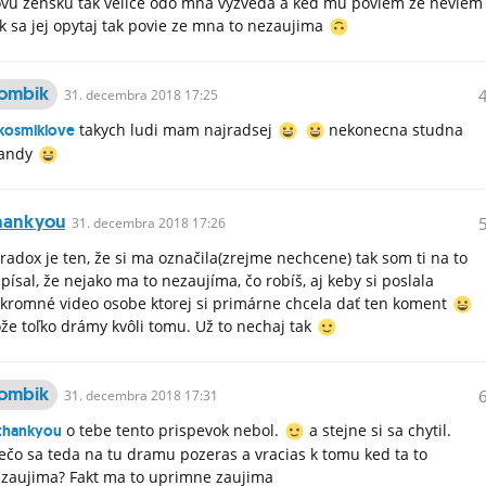
vu zensku tak velice odo mna vyzveda a ked mu poviem ze neviem
k sa jej opytaj tak povie ze mna to nezaujima
ombik
31.
decembra
2018 17:25
takych ludi mam najradsej
nekonecna studna
osmiklove
randy
hankyou
31.
decembra
2018 17:26
radox je ten, že si ma označila(zrejme nechcene) tak som ti na to
písal, že nejako ma to nezaujíma, čo robíš, aj keby si poslala
kromné video osobe ktorej si primárne chcela dať ten koment
že toľko drámy kvôli tomu. Už to nechaj tak
ombik
31.
decembra
2018 17:31
o tebe tento prispevok nebol.
a stejne si sa chytil.
thankyou
ečo sa teda na tu dramu pozeras a vracias k tomu ked ta to
zaujima? Fakt ma to uprimne zaujima