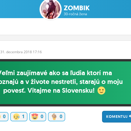
ZOMBIK
30-ročná žena
31.
decembra
2018 17:16
Veľmi zaujímavé ako sa ľudia ktorí ma
znajú a v živote nestretli, starajú o moju
povesť. Vitajme na Slovensku!
0
1
0
0
KOMENTUJ