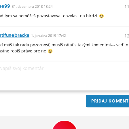
ee99
1
31.
decembra
2018 18:24
d tym sa nemôžeš pozastavovat obzvlast na birdzi
ntifunebracka
1
1.
januára
2019 17:42
ď máš tak rada pozornosť, musíš rátať s takými komentmi--- veď to
astne robíš práve pre ne
Napíš svoj komentár
PRIDAJ
KOMENT