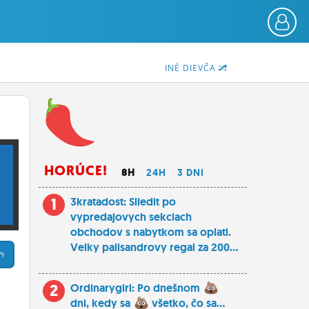
INÉ DIEVČA
HORÚCE!
8H
24H
3 DNI
1
3kratadost: Sliedit po
vypredajovych sekciach
obchodov s nabytkom sa oplati.
Velky palisandrovy regal za 200...
2
Ordinarygirl: Po dnešnom
dni, kedy sa
všetko, čo sa...