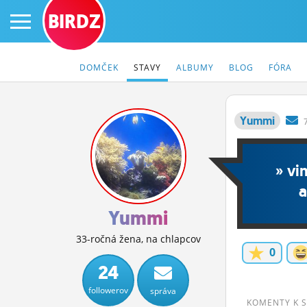
BIRDZ
DOMČEK
STAVY
ALBUMY
BLOG
FÓRA
Yummi
PRIHLÁS SA
» vi
ČINŽIAK
a
FÓRUM
Yummi
STATUSY
33-ročná žena, na chlapcov
0
BLOGY
24
followerov
správa
OBRÁZKY
KOMENTY K 