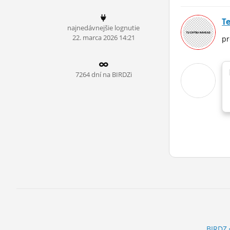
ĽUDIA
Te
najnedávnejšie lognutie
MÔJ PROFIL
22.
marca
2026 14:21
pr
NASTAVENIA
ROLETA
7264 dní na BIRDZi
BIRDZ