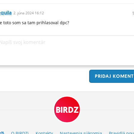
quila
2.
júna
2024 16:12
e toto som sa tam prihlasoval dpc?
Napíš svoj komentár
PRIDAJ
KOMENT
BIRDZ
O BIRDZ
i
Kontakty
Nastavenia súkromia
Pravidlá
pou