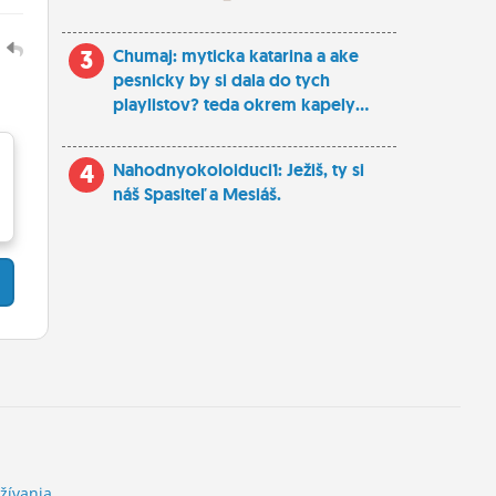
1
3
Chumaj: myticka katarina a ake
pesnicky by si dala do tych
playlistov? teda okrem kapely...
4
Nahodnyokoloiduci1: Ježiš, ty si
náš Spasiteľ a Mesiáš.
žívania