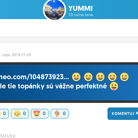
YUMMI
33-ročná žena
7.
sept.
2014 21:24
meo.com/104873923...
le tie topánky sú vážne perfektné
0
0
0
0
KOMENTUJ
STATUSU