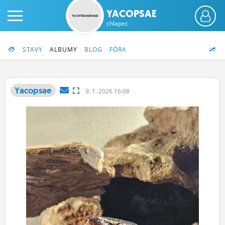
YACOPSAE
chlapec
STAVY
ALBUMY
BLOG
FÓRA
Yacopsae
9.
1.
2026 16:08
PRIHLÁS SA
ČINŽIAK
FÓRUM
STATUSY
BLOGY
OBRÁZKY