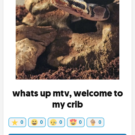
ĽUDIA
MÔJ PROFIL
NASTAVENIA
ROLETA
whats up mtv, welcome to
my crib
0
0
0
0
0