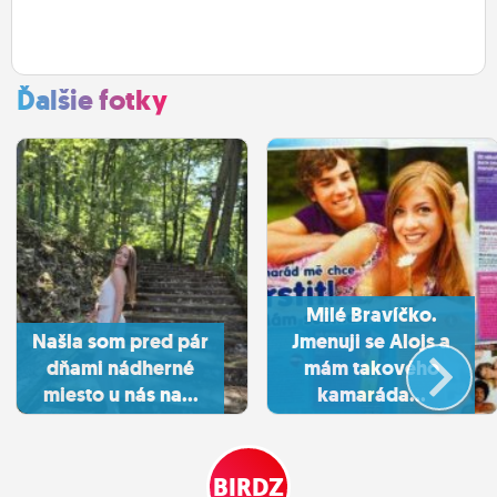
Ďalšie fotky
Milé Bravíčko.
Našla som pred pár
Jmenuji se Alojs a
dňami nádherné
mám takového
miesto u nás na...
kamaráda...
BIRDZ