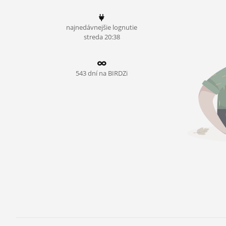
ĽUDIA
najnedávnejšie lognutie
MÔJ PROFIL
streda 20:38
NASTAVENIA
ROLETA
543 dní na BIRDZi