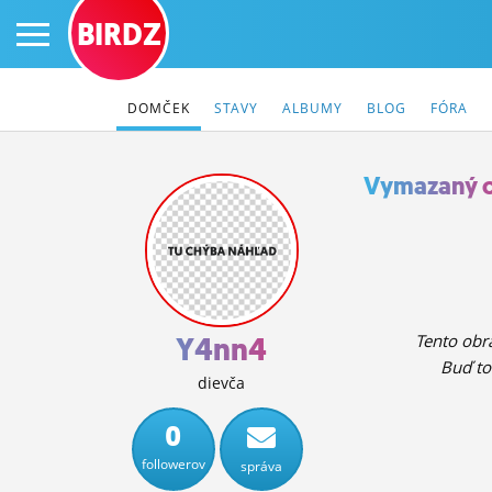
BIRDZ
DOMČEK
STAVY
ALBUMY
BLOG
FÓRA
Vymazaný 
PRIHLÁS SA
ČINŽIAK
FÓRUM
Y4nn4
Tento obrá
Buď to
STATUSY
dievča
BLOGY
0
followerov
správa
OBRÁZKY