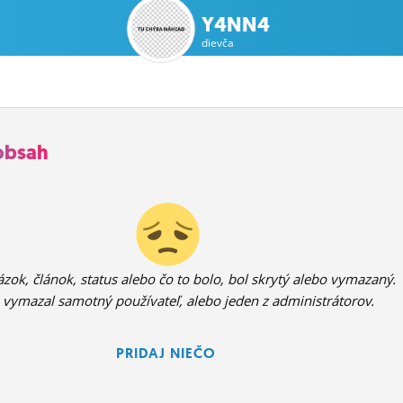
Y4NN4
dievča
obsah
zok, článok, status alebo čo to bolo, bol skrytý alebo vymazaný.
 vymazal samotný používateľ, alebo jeden z administrátorov.
PRIDAJ NIEČO