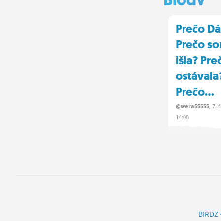
Prečo D
Prečo s
išla? Pr
ostávala
Prečo...
@wera55555
, 7.
f
14:08
Hneď po matu
cítila ako su
škole ísť do n
krajiny a zarob
BIRDZ