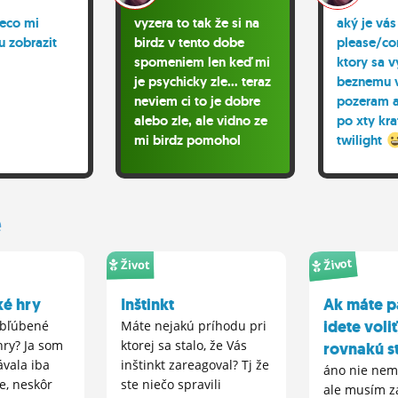
eco mi
vyzera to tak že si na
aký je vás
u zobrazit
birdz v tento dobe
please/co
spomeniem len keď mi
ktory sa 
je psychicky zle… teraz
beznemu v
neviem ci to je dobre
pozeram a
alebo zle, ale vidno ze
po xty kr
mi birdz pomohol
twilight
prezit teenage cas, tak
to je asi pre neho
pozitivne ze to je taky
e
safe space basically
Život
Život
ké hry
Inštinkt
Ak máte p
idete voliť
obľúbené
Máte nejakú príhodu pri
hry? Ja som
ktorej sa stalo, že Vás
rovnakú s
ávala iba
inštinkt zareagoval? Tj že
áno nie nem
če, neskôr
ste niečo spravili
ale musím z