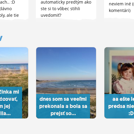
ach.. :D
automaticky predtým ako
neviem iné 
edávno
ste si to vôbec stihli
komentári)
y, ale tie
uvedomiť?
ď sme len
y
činka mi
ózovať,
dnes som sa veeľmi
aa ešte 
m jej
prekonala a bola sa
predsa nie
la...
prejsť so...
:D