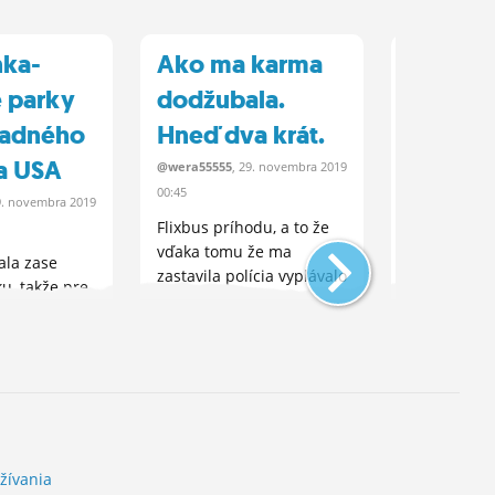
nka-
Ako ma karma
Ako som
 parky
dodžubala.
toto le
padného
Hneď dva krát.
Flixbus
a USA
to...
@wera55555
, 29.
novembra
2019
00:45
9.
novembra
2019
@wera55555
, 
Flixbus príhodu, a to že
22:32
vďaka tomu že ma
la zase
Zo začiatku
zastavila polícia vyplávalo
ku, takže pre
veľmi z toh
na povrch, že firmu...
e nálady som
jazdiť kone
zhrnutie
Lebo to pre.
ovej
žívania