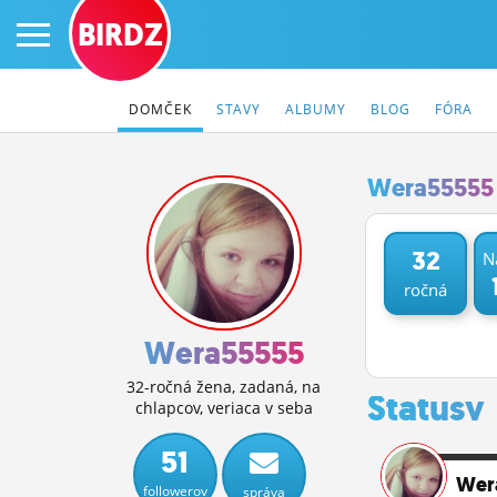
BIRDZ
DOMČEK
STAVY
ALBUMY
BLOG
FÓRA
Wera55555 
PRIHLÁS SA
32
N
ročná
ČINŽIAK
FÓRUM
Wera55555
STATUSY
32-ročná žena, zadaná, na
Statusy
chlapcov, veriaca v seba
BLOGY
51
OBRÁZKY
Wer
followerov
správa