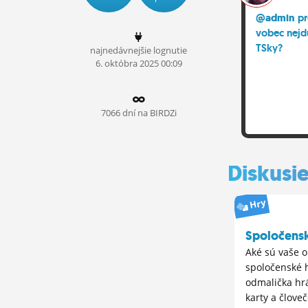
ĽUDIA
@admin
pr
vobec nejd
MÔJ PROFIL
TSky?
najnedávnejšie lognutie
6.
októbra
2025 00:09
NASTAVENIA
ROLETA
7066 dní na BIRDZi
Diskusi
Hry
Spoločens
Aké sú vaše 
spoločenské 
odmalička hr
karty a člove