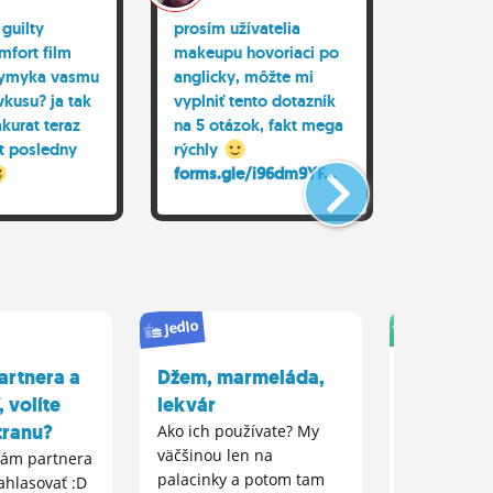
 guilty
prosím užívatelia
prosím už
mfort film
makeupu hovoriaci po
makeupu 
vymyka vasmu
anglicky, môžte mi
anglicky
kusu? ja tak
vyplniť tento dotazník
vyplniť t
kurat teraz
na 5 otázok, fakt mega
na 5 otá
at posledny
rýchly
rýchly
forms.gle/i96dm9YF...
Jedlo
Život
artnera a
Džem, marmeláda,
More
, volíte
lekvár
Ako by ste v
keď by ste 
tranu?
Ako ich používate? My
minút od m
väčšinou len na
ám partnera
osobne ho
palacinky a potom tam
ahlasovať :D