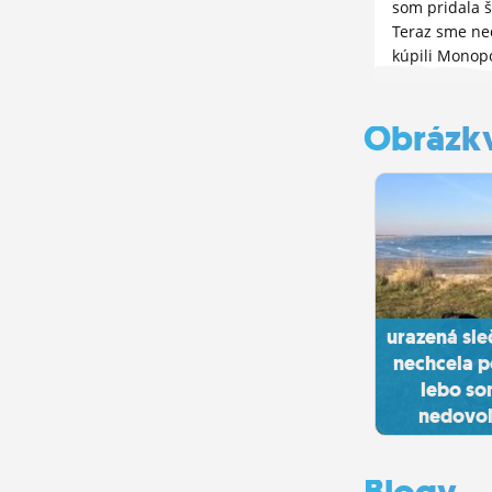
som pridala š
Teraz sme n
kúpili Monopol
sú oničom ke
dvaja :D
Obrázk
urazená sle
nechcela p
lebo so
nedovoli
Blogy