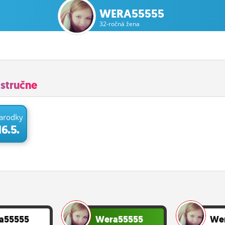
WERA55555
32-ročná žena
stručne
arodky
16.5.
a55555
Wera55555
We