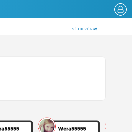
INÉ DIEVČA
ra55555
Wera55555
We