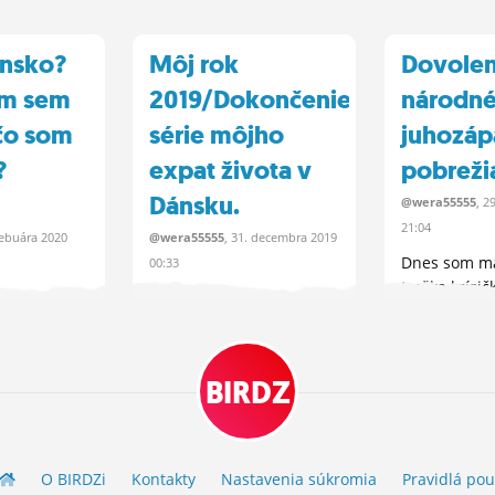
ánsko?
Môj rok
Dovole
om sem
2019/Dokončenie
národné
ečo som
série môjho
juhozá
?
expat života v
pobreži
Dánsku.
@wera55555
, 2
21:04
ebuára
2020
@wera55555
, 31.
decembra
2019
Dnes som ma
00:33
troška krízič
rite som to
Nerada idem “s vlnou”
pozdvihnuti
per voľbu po
ale toto je veľmi dobrý
tu napísala 
ejakej inej
nápad a beriem to ako
našej októbr
iť...
dokopanie sa k tomu...
BIRDZ
dovolenky...
O BIRDZ
i
Kontakty
Nastavenia súkromia
Pravidlá
pou