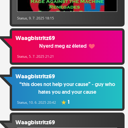
Status
, 9. 7. 2025 18:15
Waagbistritz69
Nyerd meg az életed
Status
, 5. 7. 2025 21:21
Waagbistritz69
“this does not help your cause” - guy who
hates you and your cause
1
Status
, 10. 6. 2025 20:42
Waagbistritz69