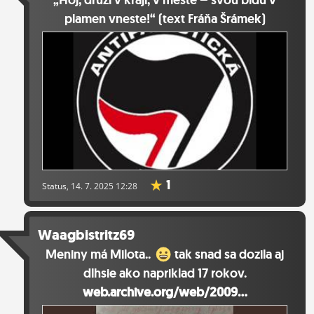
„Hoj, druzi v kraji, v městě – svou bídu v
plamen vneste!“ (text Fráňa Šrámek)
1
Status
, 14. 7. 2025 12:28
Waagbistritz69
Meniny má Milota..
tak snad sa dozila aj
dlhsie ako napriklad 17 rokov.
web.archive.org/web/2009...