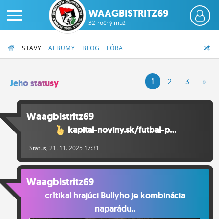
WAAGBISTRITZ69
32-ročný muž
STAVY
ALBUMY
BLOG
FÓRA
1
2
3
»
Jeho statusy
PRIHLÁS SA
Waagbistritz69
kapital-noviny.sk/futbal-p...
ČINŽIAK
Status
, 21. 11. 2025 17:31
FÓRUM
STATUSY
Waagbistritz69
BLOGY
cr1tikal hrajúci Bullyho je kombinácia
naparádu..
OBRÁZKY