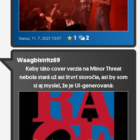
1
2
Status
, 11. 7. 2025 10:07
Waagbistritz69
Keby táto cover verzia na Minor Threat
nebola stará už asi štvrť storočia, asi by som
si aj myslel, že je UI-generovaná: