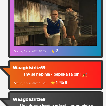
ĽUDIA
MÔJ PROFIL
NASTAVENIA
ROLETA
2
Status
, 17. 7. 2025 04:27
Waagbistritz69
sny sa neplnia - paprika sa plní
1
5
Status
, 15. 7. 2025 13:29
Waagbistritz69