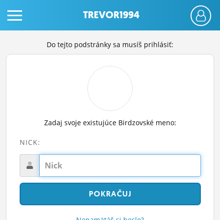
TREVOR1994
Do tejto podstránky sa musíš prihlásiť:
PRIHLÁS SA
Zadaj svoje existujúce Birdzovské meno:
ČINŽIAK
NICK:
FÓRUM
STATUSY
BLOGY
OBRÁZKY
Nepamätáš si heslo?