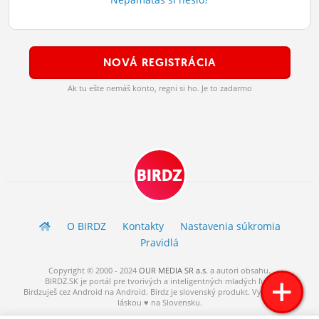
ĽUDIA
MÔJ PROFIL
NOVÁ REGISTRÁCIA
NASTAVENIA
Ak tu ešte nemáš konto, regni si ho. Je to zadarmo
ROLETA
BIRDZ
O BIRDZ
Kontakty
Nastavenia súkromia
Pravidlá
Copyright © 2000 - 2024
OUR MEDIA SR a.s.
a
autori
obsahu.
BIRDZ.SK je portál pre tvorivých a inteligentných mladých ľudí.
Birdzuješ cez Android na Android. Birdz je slovenský produkt. Vytvorené s
láskou ♥ na Slovensku.