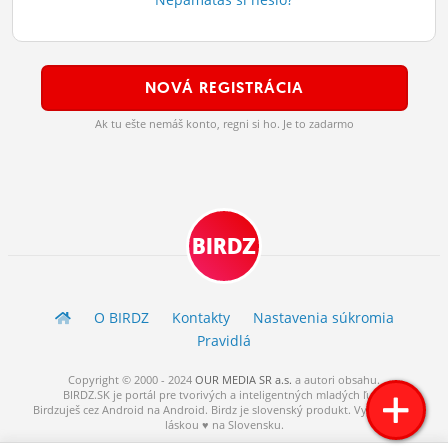
ĽUDIA
MÔJ PROFIL
NOVÁ REGISTRÁCIA
NASTAVENIA
Ak tu ešte nemáš konto, regni si ho. Je to zadarmo
ROLETA
BIRDZ
O BIRDZ
Kontakty
Nastavenia súkromia
Pravidlá
Copyright © 2000 - 2024
OUR MEDIA SR a.s.
a
autori
obsahu.
BIRDZ.SK je portál pre tvorivých a inteligentných mladých ľudí.
Birdzuješ cez Android na Android. Birdz je slovenský produkt. Vytvorené s
láskou ♥ na Slovensku.