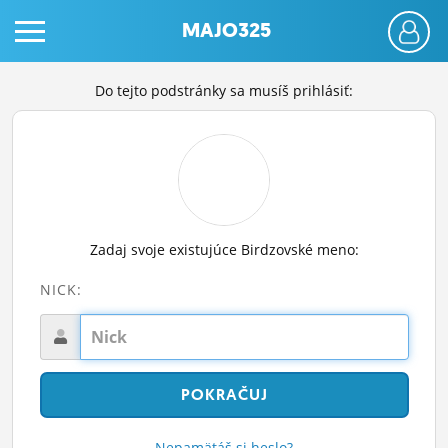
MAJO325
Do tejto podstránky sa musíš prihlásiť:
PRIHLÁS SA
Zadaj svoje existujúce Birdzovské meno:
ČINŽIAK
NICK:
FÓRUM
STATUSY
BLOGY
OBRÁZKY
Nepamätáš si heslo?