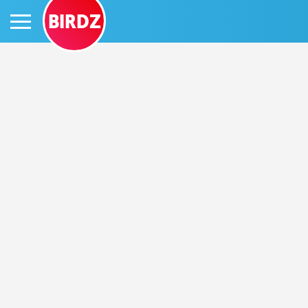
BIRDZ
PRIHLÁS SA
ČINŽIAK
FÓRUM
STATUSY
BLOGY
OBRÁZKY