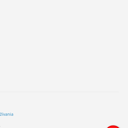
žívania
.