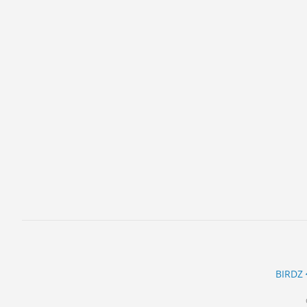
ĽUDIA
MÔJ PROFIL
NASTAVENIA
ROLETA
BIRDZ