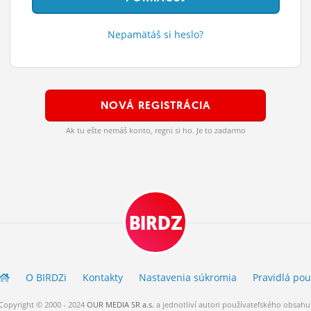
Nepamätáš si heslo?
NOVÁ REGISTRÁCIA
Ak tu ešte nemáš konto, regni si ho. Je to zadarmo
BIRDZ
O BIRDZ
i
Kontakty
Nastavenia súkromia
Pravidlá
pou
Copyright © 2000 - 2024
OUR MEDIA SR a.s.
a
jednotliví
autori
používateľského
obsahu