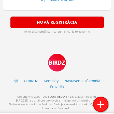
ĽUDIA
MÔJ PROFIL
NOVÁ REGISTRÁCIA
NASTAVENIA
Ak tu ešte nemáš konto, regni si ho. Je to zadarmo
ROLETA
BIRDZ
O BIRDZ
Kontakty
Nastavenia súkromia
Pravidlá
Copyright © 2000 - 2024
OUR MEDIA SR a.s.
a
autori
obsahu.
BIRDZ.SK je portál pre tvorivých a inteligentných mladých ľudí.
Birdzuješ cez Android na Android. Birdz je slovenský produkt. Vytvorené s
láskou ♥ na Slovensku.