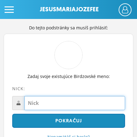
JESUSMARIAJOZEFEE
Do tejto podstránky sa musíš prihlásiť:
PRIHLÁS SA
Zadaj svoje existujúce Birdzovské meno:
ČINŽIAK
NICK:
FÓRUM
STATUSY
BLOGY
OBRÁZKY
Nepamätáš si heslo?