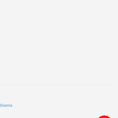
žívania
.