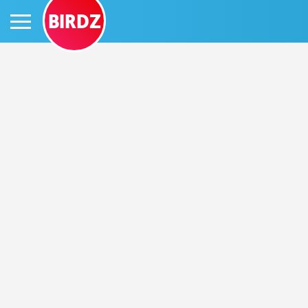
BIRDZ
PRIHLÁS SA
ČINŽIAK
FÓRUM
STATUSY
BLOGY
OBRÁZKY