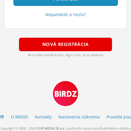
Nepamätáš si heslo?
NOVÁ REGISTRÁCIA
Ak tu ešte nemáš konto, regni si ho. Je to zadarmo
BIRDZ
O BIRDZ
i
Kontakty
Nastavenia súkromia
Pravidlá
pou
Copyright © 2000 - 2024
OUR MEDIA SR a.s.
a
jednotliví
autori
používateľského
obsahu