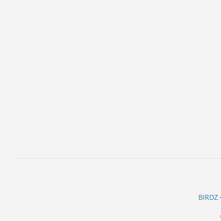
ĽUDIA
MÔJ PROFIL
NASTAVENIA
ROLETA
BIRDZ