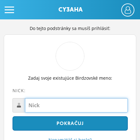
CY3AHA
Do tejto podstránky sa musíš prihlásiť:
PRIHLÁS SA
Zadaj svoje existujúce Birdzovské meno:
ČINŽIAK
NICK:
FÓRUM
STATUSY
BLOGY
OBRÁZKY
Nepamätáš si heslo?