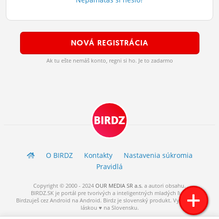
ĽUDIA
MÔJ PROFIL
NOVÁ REGISTRÁCIA
NASTAVENIA
Ak tu ešte nemáš konto, regni si ho. Je to zadarmo
ROLETA
BIRDZ
O BIRDZ
Kontakty
Nastavenia súkromia
Pravidlá
Copyright © 2000 - 2024
OUR MEDIA SR a.s.
a
autori
obsahu.
BIRDZ.SK je portál pre tvorivých a inteligentných mladých ľudí.
Birdzuješ cez Android na Android. Birdz je slovenský produkt. Vytvorené s
láskou ♥ na Slovensku.