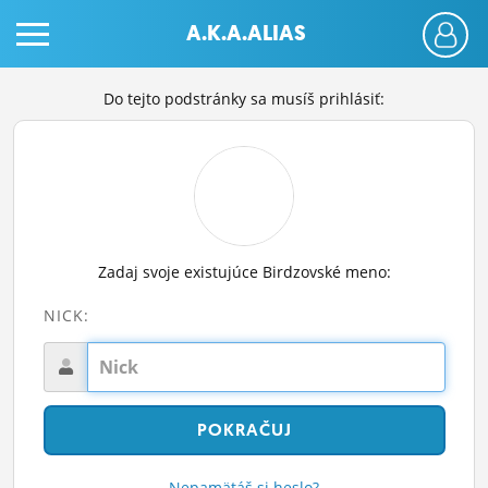
A.K.A.ALIAS
Do tejto podstránky sa musíš prihlásiť:
PRIHLÁS SA
Zadaj svoje existujúce Birdzovské meno:
ČINŽIAK
NICK:
FÓRUM
STATUSY
BLOGY
OBRÁZKY
Nepamätáš si heslo?