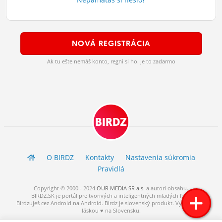
ĽUDIA
MÔJ PROFIL
NOVÁ REGISTRÁCIA
NASTAVENIA
Ak tu ešte nemáš konto, regni si ho. Je to zadarmo
ROLETA
BIRDZ
O BIRDZ
Kontakty
Nastavenia súkromia
Pravidlá
Copyright © 2000 - 2024
OUR MEDIA SR a.s.
a
autori
obsahu.
BIRDZ.SK je portál pre tvorivých a inteligentných mladých ľudí.
Birdzuješ cez Android na Android. Birdz je slovenský produkt. Vytvorené s
láskou ♥ na Slovensku.