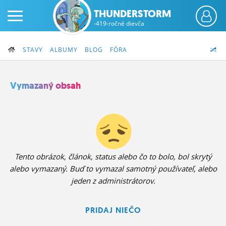
THUNDERSTORM
-419-ročné dievča
STAVY
ALBUMY
BLOG
FÓRA
Vymazaný obsah
PRIHLÁS SA
ČINŽIAK
FÓRUM
Tento obrázok, článok, status alebo čo to bolo, bol skrytý
alebo vymazaný. Buď to vymazal samotný používateľ, alebo
STATUSY
jeden z administrátorov.
BLOGY
PRIDAJ NIEČO
OBRÁZKY