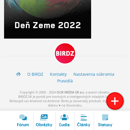
BIRDZ
O BIRDZ
Kontakty
Nastavenia súkromia
Pravidlá
Copyright © 2000 - 2024
OUR MEDIA SR a.s.
a
autori
obsahu.
BIRDZ.SK je portál pre tvorivých a inteligentných mladých ľudí.
Birdzuješ cez Android na Android. Birdz je slovenský produkt. Vytvorené s
láskou ♥ na Slovensku.
Fórum
Obrázky
Ľudia
Články
Statusy