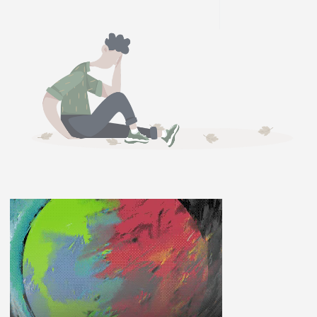
ĽUDIA
MÔJ PROFIL
NASTAVENIA
ROLETA