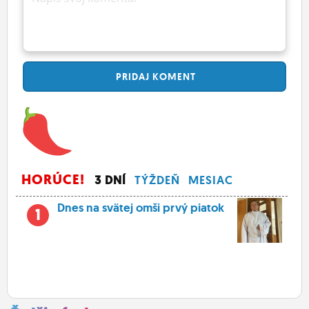
PRIDAJ
KOMENT
HORÚCE!
3 DNÍ
TÝŽDEŇ
MESIAC
Dnes na svätej omši prvý piatok
1