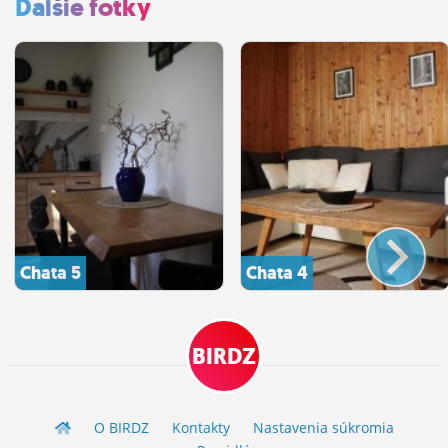
Ďalšie fotky
Chata 5
Chata 4
BIRDZ
O BIRDZ
Kontakty
Nastavenia súkromia