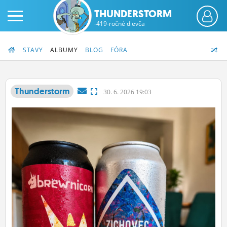
THUNDERSTORM
-419-ročné dievča
STAVY
ALBUMY
BLOG
FÓRA
Thunderstorm
30.
6.
2026 19:03
PRIHLÁS SA
ČINŽIAK
FÓRUM
STATUSY
BLOGY
OBRÁZKY