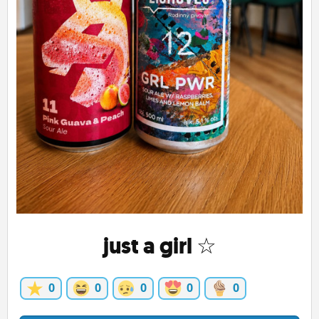
ĽUDIA
MÔJ PROFIL
NASTAVENIA
ROLETA
just a girl ☆
0
0
0
0
0