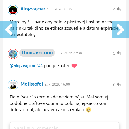
Alojzvajciar
4
1.
7.
2026 23:29
Moze byt! Hlavne aby bolo v plastovej flasi polozenej
na slnku tak dlho ze etiketa zosvetlie a datum expiracie
je necitatelny.
Thunderstorm
5
1.
7.
2026 23:38
@4
pán je znalec
@alojzvajciar
Mefistofel
6
2.
7.
2026 16:00
Tieto "sour" skoro nikde neviem nájsť. Mal som aj
podobné craftové sour a to bolo najlepšie čo som
doteraz mal, ale neviem ako sa volalo
Napíš svoj komentár