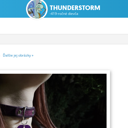
THUNDERSTORM
-419-ročné dievča
14
Ďalšie
jej
obrázky
»