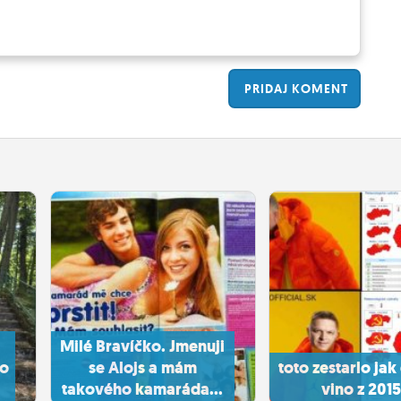
PRIDAJ
KOMENT
Milé Bravíčko. Jmenuji
to
se Alojs a mám
toto zestarlo ja
takového kamaráda...
vino z 201