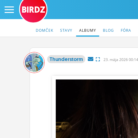
BIRDZ
DOMČEK
STAVY
ALBUMY
BLOG
FÓRA
Thunderstorm
23.
mája
2026 00:
PRIHLÁS SA
ČINŽIAK
FÓRUM
STATUSY
BLOGY
OBRÁZKY