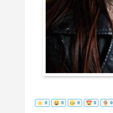
ĽUDIA
MÔJ PROFIL
NASTAVENIA
ROLETA
0
0
0
0
0