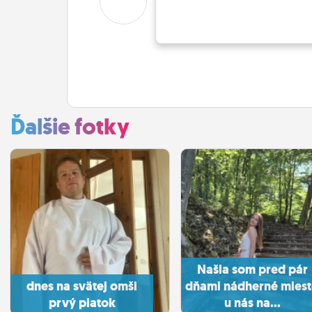
Ďalšie fotky
Našla som pred pár
dnes na svätej omši
dňami nádherné mies
prvý piatok
u nás na...