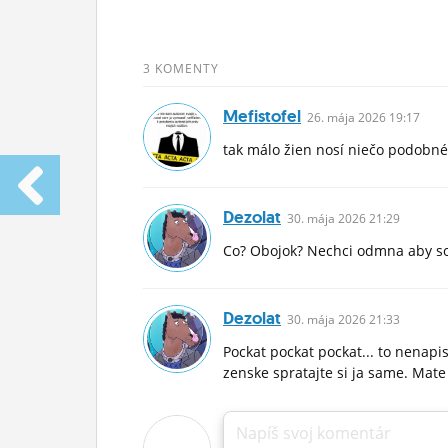
3 KOMENTY
Mefistofel
26.
mája
2026 19:17
tak málo žien nosí niečo podobné
Dezolat
30.
mája
2026 21:29
Co? Obojok? Nechci odmna aby som 
Dezolat
30.
mája
2026 21:33
Pockat pockat pockat... to nenapisa
zenske spratajte si ja same. Mat
Napíš svoj komentár