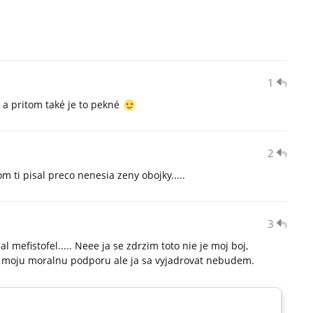
1
 a pritom také je to pekné
2
ti pisal preco nenesia zeny obojky.....
3
l mefistofel..... Neee ja se zdrzim toto nie je moj boj,
e moju moralnu podporu ale ja sa vyjadrovat nebudem.