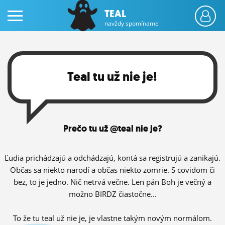
TEAL
navždy spomíname
Teal tu už nie je!
PRIHLÁS SA
Prečo tu už @teal nie je?
ČINŽIAK
FÓRUM
Ľudia prichádzajú a odchádzajú, kontá sa registrujú a zanikajú.
Občas sa niekto narodí a občas niekto zomrie. S covidom či
STATUSY
bez, to je jedno. Nič netrvá večne. Len pán Boh je večný a
možno BIRDZ čiastočne...
BLOGY
OBRÁZKY
To že tu teal už nie je, je vlastne takým novým normálom.