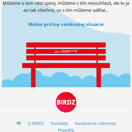
Můžeme o tom vést spory, můžeme s tím nesouhlasit, ale to je
ĽUDIA
asi tak všechno, co s tím můžeme udělat...
MÔJ PROFIL
Možné príčiny vzniknutej situácie
NASTAVENIA
ROLETA
BIRDZ
O BIRDZ
Kontakty
Nastavenia súkromia
Pravidlá