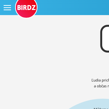
BIRDZ
PRIHLÁS SA
ČINŽIAK
FÓRUM
Ľudia pric
STATUSY
a občas 
BLOGY
OBRÁZKY