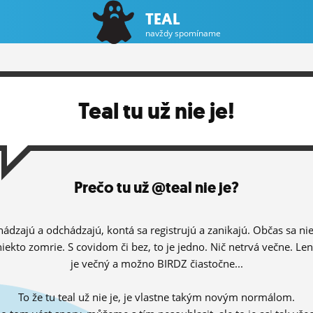
TEAL
navždy spomíname
Teal tu už nie je!
Prečo tu už @teal nie je?
hádzajú a odchádzajú, kontá sa registrujú a zanikajú. Občas sa ni
niekto zomrie. S covidom či bez, to je jedno. Nič netrvá večne. Le
je večný a možno BIRDZ čiastočne...
To že tu teal už nie je, je vlastne takým novým normálom.