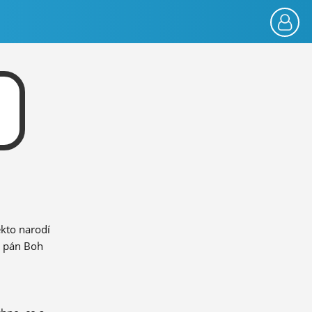
ekto narodí
n pán Boh