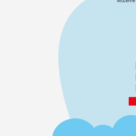
Můžeme o 
ĽUDIA
MÔJ PROFIL
NASTAVENIA
ROLETA