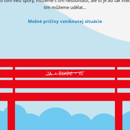
tom vést spory, můžeme s tím nesouhlasit, ale to je asi tak všec
tím můžeme udělat...
Možné príčiny vzniknutej situácie