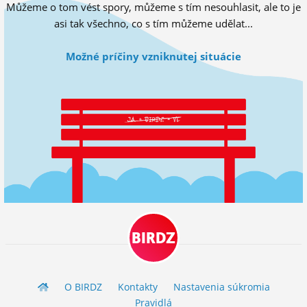
Můžeme o tom vést spory, můžeme s tím nesouhlasit, ale to je
ĽUDIA
asi tak všechno, co s tím můžeme udělat...
MÔJ PROFIL
Možné príčiny vzniknutej situácie
NASTAVENIA
ROLETA
BIRDZ
O BIRDZ
Kontakty
Nastavenia súkromia
Pravidlá