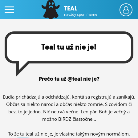
TEAL
navždy spomíname
Teal tu už nie je!
PRIHLÁS SA
Prečo tu už @teal nie je?
ČINŽIAK
FÓRUM
Ľudia prichádzajú a odchádzajú, kontá sa registrujú a zanikajú.
Občas sa niekto narodí a občas niekto zomrie. S covidom či
STATUSY
bez, to je jedno. Nič netrvá večne. Len pán Boh je večný a
možno BIRDZ čiastočne...
BLOGY
OBRÁZKY
To že tu teal už nie je, je vlastne takým novým normálom.