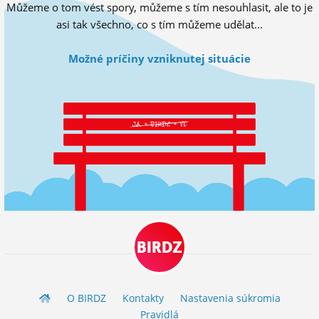
Můžeme o tom vést spory, můžeme s tím nesouhlasit, ale to je
ĽUDIA
asi tak všechno, co s tím můžeme udělat...
MÔJ PROFIL
Možné príčiny vzniknutej situácie
NASTAVENIA
ROLETA
BIRDZ
O BIRDZ
Kontakty
Nastavenia súkromia
Pravidlá