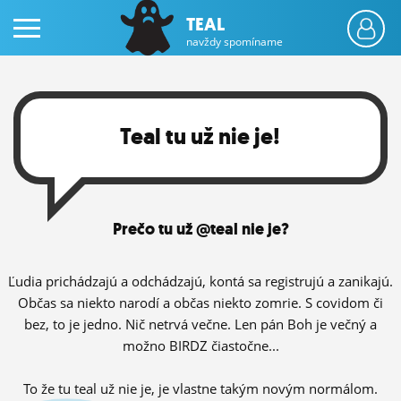
TEAL
navždy spomíname
Teal tu už nie je!
PRIHLÁS SA
Prečo tu už @teal nie je?
ČINŽIAK
FÓRUM
Ľudia prichádzajú a odchádzajú, kontá sa registrujú a zanikajú.
Občas sa niekto narodí a občas niekto zomrie. S covidom či
STATUSY
bez, to je jedno. Nič netrvá večne. Len pán Boh je večný a
možno BIRDZ čiastočne...
BLOGY
OBRÁZKY
To že tu teal už nie je, je vlastne takým novým normálom.