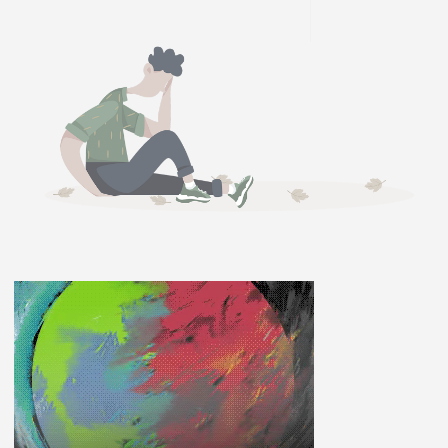
ĽUDIA
MÔJ PROFIL
NASTAVENIA
ROLETA