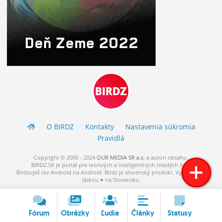
BIRDZ
O BIRDZ
Kontakty
Nastavenia súkromia
Pravidlá
Copyright © 2000 - 2024
OUR MEDIA SR a.s.
a
autori
obsahu.
BIRDZ.SK je portál pre tvorivých a inteligentných mladých ľudí.
Birdzuješ cez Android na Android. Birdz je slovenský produkt. Vytvorené s
láskou ♥ na Slovensku.
Fórum
Obrázky
Ľudia
Články
Statusy