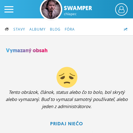
SWAMPER
chlapec
STAVY
ALBUMY
BLOG
FÓRA
Vymazaný obsah
PRIHLÁS SA
ČINŽIAK
FÓRUM
Tento obrázok, článok, status alebo čo to bolo, bol skrytý
alebo vymazaný. Buď to vymazal samotný používateľ, alebo
STATUSY
jeden z administrátorov.
BLOGY
PRIDAJ NIEČO
OBRÁZKY