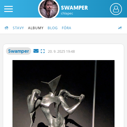
SWAMPER
chlapec
STAVY
ALBUMY
BLOG
FÓRA
Swamper
20.
9.
2025 19:48
PRIHLÁS SA
ČINŽIAK
FÓRUM
STATUSY
BLOGY
OBRÁZKY