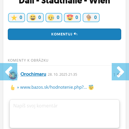
Dalí - Stadthalle - Wien
0
0
0
0
0
KOMENTUJ
KOMENTY K OBRÁZKU
Orochimaru
1
28.
10.
2025 21:35
» www.bazos.sk/hodnotenie.php?...
Napíš svoj komentár