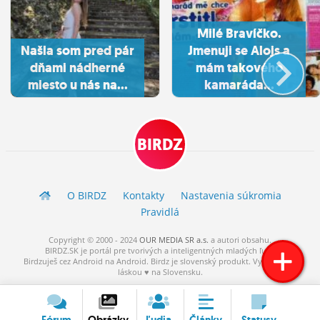
Milé Bravíčko.
Našla som pred pár
Jmenuji se Alojs a
dňami nádherné
mám takového
miesto u nás na...
kamaráda...
BIRDZ
O BIRDZ
Kontakty
Nastavenia súkromia
Pravidlá
Copyright © 2000 - 2024
OUR MEDIA SR a.s.
a
autori
obsahu.
BIRDZ.SK je portál pre tvorivých a inteligentných mladých ľudí.
Birdzuješ cez Android na Android. Birdz je slovenský produkt. Vytvorené s
láskou ♥ na Slovensku.